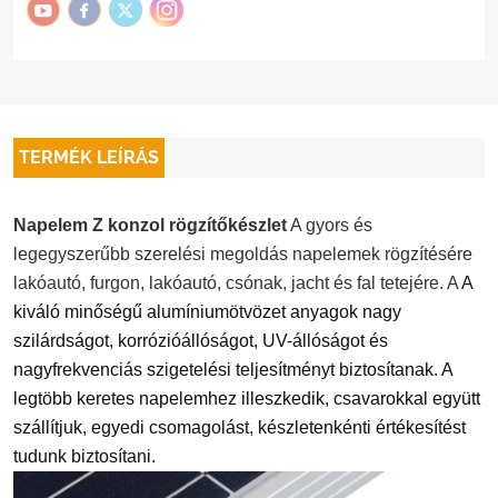
TERMÉK LEÍRÁS
Napelem Z konzol rögzítőkészlet
A gyors és
legegyszerűbb szerelési megoldás napelemek rögzítésére
lakóautó, furgon, lakóautó, csónak, jacht és fal tetejére. A
A
kiváló minőségű alumíniumötvözet anyagok nagy
szilárdságot, korrózióállóságot, UV-állóságot és
nagyfrekvenciás szigetelési teljesítményt biztosítanak. A
legtöbb keretes napelemhez illeszkedik, csavarokkal együtt
szállítjuk, egyedi csomagolást, készletenkénti értékesítést
tudunk biztosítani.