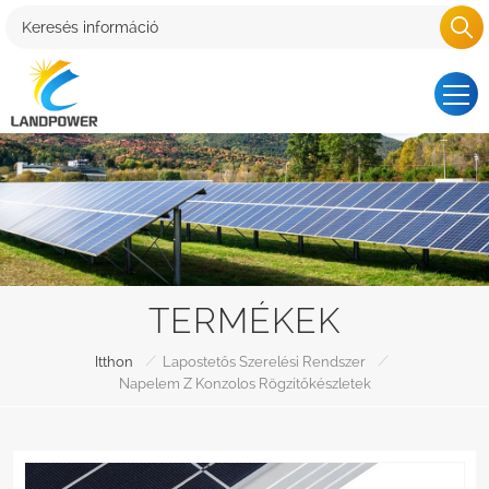
TERMÉKEK
/
/
Itthon
Lapostetős Szerelési Rendszer
Napelem Z Konzolos Rögzítőkészletek