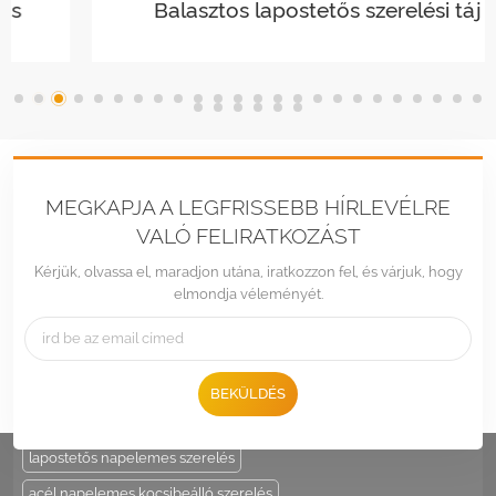
Balasztos lapostetős szerelési táj
MEGKAPJA A LEGFRISSEBB HÍRLEVÉLRE
VALÓ FELIRATKOZÁST
Kérjük, olvassa el, maradjon utána, iratkozzon fel, és várjuk, hogy
elmondja véleményét.
Tel :
+86 -592-6212776
Email :
Sales@LandpowerSolar.com
Add : Unit 206-9, No 15, Duiying Road, Jimei District, Xiamen, China
BEKÜLDÉS
HOT TAGS :
napelem tartó
állítható napelem oszloptartó
lapostetős napelemes szerelés
acél napelemes kocsibeálló szerelés