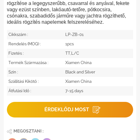
rögzítése a legegyszerűbb, csavarral és anyával, fekete
vagy ezüst színben, lakóautó-tetőre, pótkocsira,
csónakra, szabadidős járműre vagy jachtra rögzíthető,
ideális rögzítés napelemek felszereléséhez.
Cikkszám :
LP-ZB-01
Rendelés (MOQ) :
1pcs
Fizetés :
TT,L/C
Termék Származása :
Xiamen China
Szín :
Black and Silver
Szállítási Kikötő :
Xiamen China
Átfutási Idő :
7-15 days
ÉRDEKLŐDJ MOST
MEGOSZTANI :