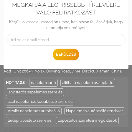
MEGKAPJA A LEGFRISSEBB HÍRLEVÉLRE
VALÓ FELIRATKOZÁST
Kérjük, olvassa el, maradjon utána, iratkozzon fel, és várjuk, hogy
elmondja véleményét.
BEKÜLDÉS
Tel :
+86 -592-6212776
Email :
Sales@LandpowerSolar.com
Add : Unit 206-9, No 15, Duiying Road, Jimei District, Xiamen, China
HOT TAGS :
napelem tartó
állítható napelem oszloptartó
lapostetős napelemes szerelés
acél napelemes kocsibeálló szerelés
Vízálló napelemes autóbeálló
Napelemes autóbeálló rendszer
tájkép lapostető szerelés
Lapostetős szerelési megoldások