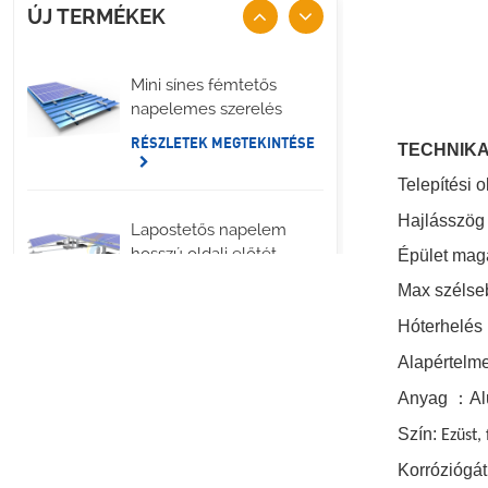
ÚJ TERMÉKEK
Mini sínes fémtetős
napelemes szerelés
RÉSZLETEK MEGTEKINTÉSE
TECHNIKA
Telepítési o
Hajlásszö
Lapostetős napelem
hosszú oldali előtét
Épület mag
rögzítés
Max szélse
RÉSZLETEK MEGTEKINTÉSE
Hóterhelés
Alapértelm
Álló varratú fémtetős
Anyag
：
Al
U bilincs
Szín:
Ezüst,
rögzítőrendszerek
Korróziógát
RÉSZLETEK MEGTEKINTÉSE