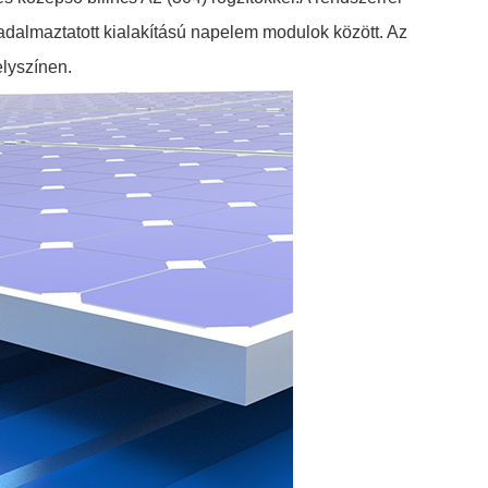
badalmaztatott kialakítású napelem modulok között. Az
elyszínen.