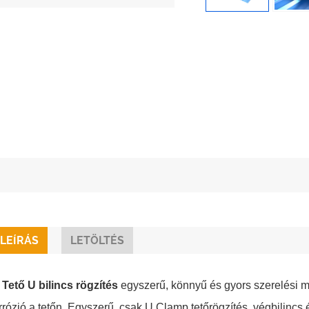
LEÍRÁS
LETÖLTÉS
s
Tető U bilincs rögzítés
egyszerű, könnyű és gyors szerelési me
orrózió a tetőn. Egyszerű, csak U Clamp tetőrögzítés, végbilincs 