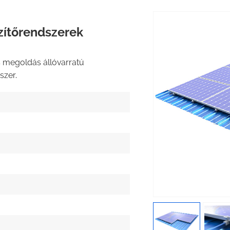
gzítőrendszerek
megoldás állóvarratú
szer.