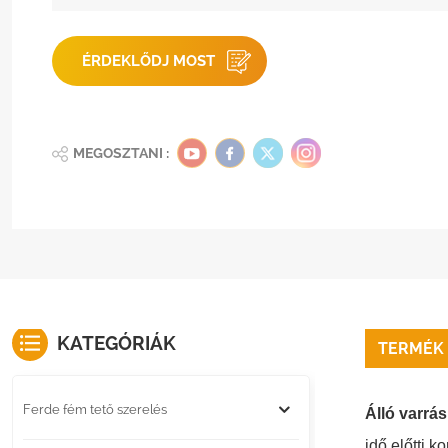
ÉRDEKLŐDJ MOST
MEGOSZTANI :
KATEGÓRIÁK
TERMÉK 
Ferde fém tető szerelés
Álló varrá
idő előtti k