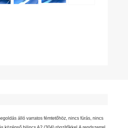
goldás álló varratos fémtetőhöz, nincs fúrás, nincs
és középső bilincs A2 (304) rögzítőkkel.
A rendszerrel