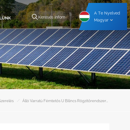
A Te Nyelved
ELÜNK
Magyar
kezet
Alumínium Autóbeálló Tartószerkezet
Acél Autóbeálló Tartószerkezet
/
Szerelés
Álló Varratú Fémtetős U Bilincs Rögzítőrendszerek