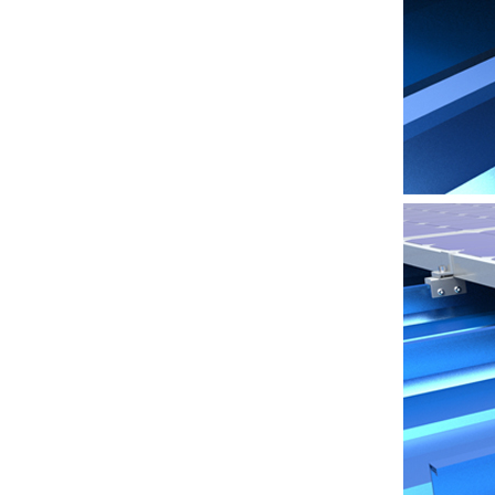
Univerzális napelemes
szerelés lapostetőre
RÉSZLETEK MEGTEKINTÉSE
Állítható tetőhorgos
cseréptető
napelemes rögzítés
RÉSZLETEK MEGTEKINTÉSE