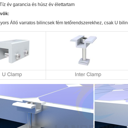
Tíz év garancia és húsz év élettartam
vők:
ors Álló varratos bilincsek fém tetőrendszerekhez, csak U bilinc