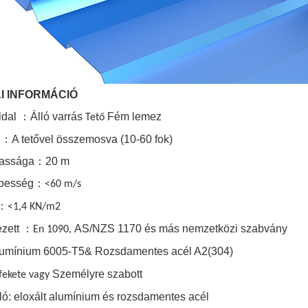
I INFORMÁCIÓ
ldal
：
Álló varrás
Fém lemez
Tető
g
：
A tetővel összemosva (10-60 fok)
assága
：
20 m
besség
：
<60 m/s
：
<1,4 KN/m2
ezett
：
AS/NZS 1170 és más nemzetközi szabvány
En 1090,
umínium 6005-T5& Rozsdamentes acél A2(304
)
Személyre szabott
 fekete vagy
ló: eloxált alumínium és rozsdamentes acél