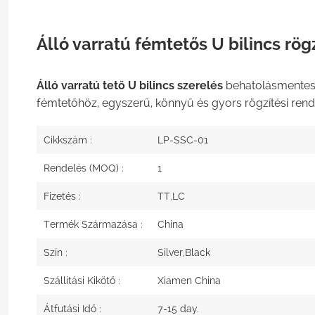
Álló varratú fémtetős U bilincs rö
Álló varratú tető U bilincs szerelés
behatolásmentes 
fémtetőhöz, egyszerű, könnyű és gyors rögzítési rend
Cikkszám :
LP-SSC-01
Rendelés (MOQ) :
1
Fizetés :
TT,LC
Termék Származása :
China
Szín :
Silver,Black
Szállítási Kikötő :
Xiamen China
Átfutási Idő :
7-15 day.