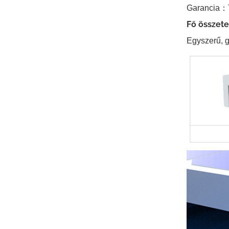
Garancia
：
Fő összete
Kelet-nyugati
Egyszerű, gy
lapostetős ballasztos
napelemes szerelés
RÉSZLETEK MEGTEKINTÉSE
Hullámtetős LongRail
rögzítőrendszerek
RÉSZLETEK MEGTEKINTÉSE
Balasztos lapostetős
szerelési táj
RÉSZLETEK MEGTEKINTÉSE