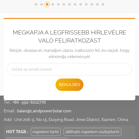
MEGKAPJA A LEGFRISSEBB HÍRLEVÉLRE
VALÓ FELIRATKOZÁST
Kérjük, olvassa el, maradjon utána, iratkozzon fel, és várjuk, hogy
elmondja véleményét.
BEKÜLDÉS
Tel :
+86 -592-6212776
Email :
Sales@LandpowerSolar.com
Add : Unit 206-9, No 15, Duiying Road, Jimei District, Xiamen, China
HOT TAGS :
napelem tartó
állítható napelem oszloptartó