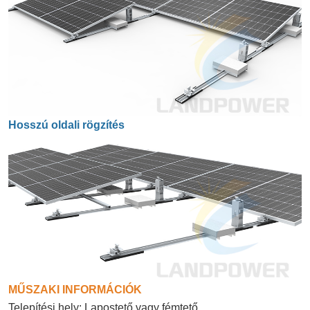
Hosszú oldali rögzítés
MŰSZAKI INFORMÁCIÓK
Telepítési hely: Lapostető vagy fémtető