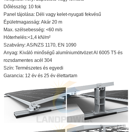
Dőlésszög: 10 fok
Panel tájolása: Déli vagy kelet-nyugati fekvésű
Épületmagasság: Akár 20 m
Max. szélsebesség: <60 m/s
Hóterhelés:<1,4 kN/m²
Szabvány: AS/NZS 1170, EN 1090
Anyag: Kiváló minőségű alumíniumötvözet Al 6005 T5 és
rozsdamentes acél 304
Szín: Természetes és egyedi
Garancia: 12 év és 25 év élettartam