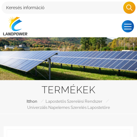
TERMÉKEK
/
/
Itthon
Lapostetős Szerelési Rendszer
Univerzális Napelemes Szerelés Lapostetőre