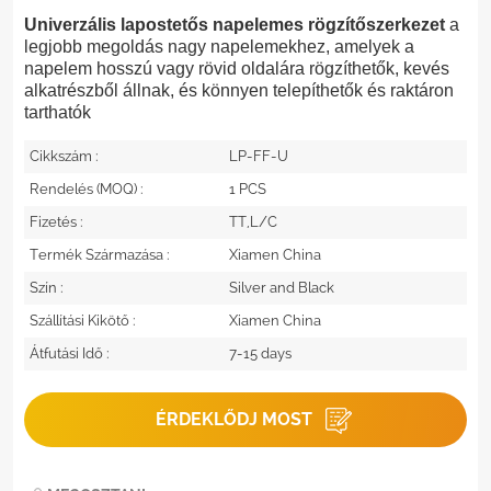
Univerzális lapostetős napelemes rögzítőszerkezet
a
legjobb megoldás nagy napelemekhez, amelyek a
napelem hosszú vagy rövid oldalára rögzíthetők, kevés
alkatrészből állnak, és könnyen telepíthetők és raktáron
tarthatók
Cikkszám :
LP-FF-U
Rendelés (MOQ) :
1 PCS
Fizetés :
TT,L/C
Termék Származása :
Xiamen China
Szín :
Silver and Black
Szállítási Kikötő :
Xiamen China
Átfutási Idő :
7-15 days
ÉRDEKLŐDJ MOST