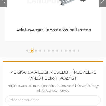
Balasztos lapostetős szerelési táj
MEGKAPJA A LEGFRISSEBB HÍRLEVÉLRE
VALÓ FELIRATKOZÁST
Kérjük, olvassa el, maradjon utána, iratkozzon fel, és várjuk, hogy
elmondja véleményét.
Tel :
+86 -592-6212776