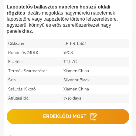
Lapostetős ballasztos napelem hosszú oldali
rögzítés
ideális megoldás nagyméretű napelemek
lapostetőre vagy trapéztetőre történő felszerelésére,
egyszerű, könnyű és erős szerelőszerkezet nagy
panelekhez.
Cikkszám :
LP-FR-LS02
Rendelés (MOQ) :
1PCS
Fizetés :
TT,L/C
Termék Származása :
Xiamen China
Szín :
Silver or Black
Szállítási Kikötő :
Xiamen China
Átfutási Idő :
7-10 days
ÉRDEKLŐDJ MOST