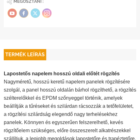
MEGOSZTANI :
TERMÉK LEÍRÁS
Lapostetős napelem hosszú oldali előtét rögzítés
Nagyméretű, hosszú keretű napelem panelek rögzítésére
szolgál, a panel hosszú oldalán bárhol rögzíthető, a rögzítés
szélterelőkkel és EPDM szőnyeggel történik, amelyek
beállítják a tűréseket és szilárdan rácsozzák a tetőfelületet,
a rögzítési szilárdság elegendő nagy terhelésekhez
panelek. Könnyen és egyszerűen felszerelhető, kevés
rögzítőelem szükséges, előre összeszerelt alkatrészekkel
szállítjuk, a legjobb megoldások lapostetőre és trapéztetőre.