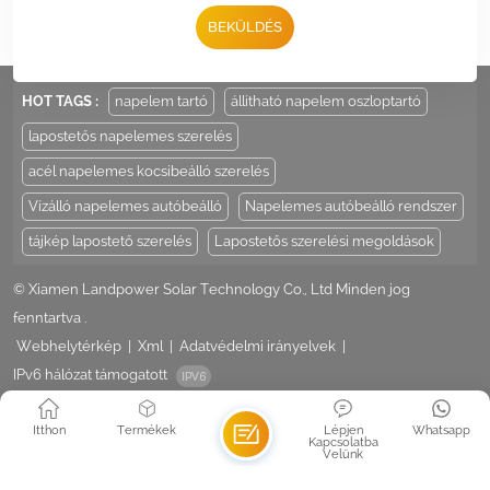
BEKÜLDÉS
Email :
Sales@LandpowerSolar.com
Add : Unit 206-9, No 15, Duiying Road, Jimei District, Xiamen, China
HOT TAGS :
napelem tartó
állítható napelem oszloptartó
lapostetős napelemes szerelés
acél napelemes kocsibeálló szerelés
Vízálló napelemes autóbeálló
Napelemes autóbeálló rendszer
tájkép lapostető szerelés
Lapostetős szerelési megoldások
© Xiamen Landpower Solar Technology Co., Ltd Minden jog
fenntartva .
Webhelytérkép
|
Xml
|
Adatvédelmi irányelvek
|
IPv6 hálózat támogatott
Itthon
Termékek
Lépjen
Whatsapp
Kapcsolatba
Velünk