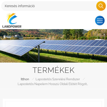
TERMÉKEK
/
/
Itthon
Lapostetős Szerelési Rendszer
Lapostetős Napelem Hosszú Oldali Előtét Rögzítés