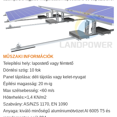
MŰSZAKI INFORMÁCIÓK
Telepítési hely: lapostető vagy fémtető
Döntési szög: 10 fok
Panel tájolása: déli tájolás vagy kelet-nyugat
Építési magasság: 20 m-ig
Max szélsebesség: <60 m/s
Hóterhelés:<1,4 KN/m2
Szabvány: AS/NZS 1170, EN 1090
Anyaga: kiváló minőségű alumíniumötvözet Al 6005 T5 és