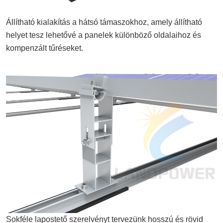
Állítható kialakítás a hátsó támaszokhoz, amely állítható
helyet tesz lehetővé a panelek különböző oldalaihoz és
kompenzált tűréseket.
Sokféle lapostető szerelvényt tervezünk hosszú és rövid