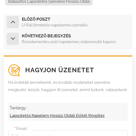
Ballasztos Lapostetős Szerelési Hosszú Oldal
ELŐZŐ POSZT
U Rail fémtetős napelemes szerelés
KÖVETKEZŐ BEJEGYZÉS
Rozsdamentes acél napelemes vízleeresztő kapocs
HAGYJON ÜZENETET
Ha érdeklik termékeink, és további részleteket szeretne
megtudni, kérjük, hagyjon itt üzenetet, amint tudunk, válaszolunk.
Tantárgy :
Lapostetős Napelem Hosszú Oldali Előtét Rögzítés
*
Email :