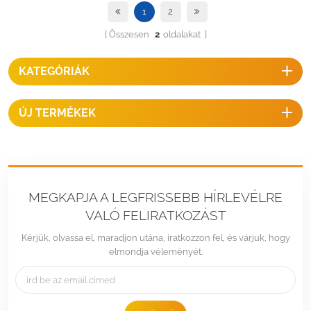
szabadidős járműre vagy
1
2
jachtra rögzíthető, ideális
Összesen
2
oldalakat
rögzítés napelemek
felszereléséhez.
KATEGÓRIÁK
ÚJ TERMÉKEK
MEGKAPJA A LEGFRISSEBB HÍRLEVÉLRE
VALÓ FELIRATKOZÁST
Kérjük, olvassa el, maradjon utána, iratkozzon fel, és várjuk, hogy
elmondja véleményét.