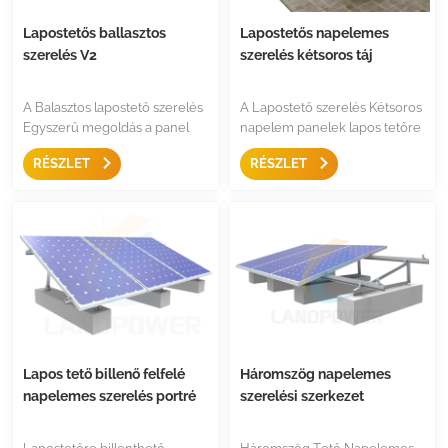
Lapostetős ballasztos
Lapostetős napelemes
szerelés V2
szerelés kétsoros táj
A Balasztos lapostető szerelés
A Lapostető szerelés Kétsoros
Egyszerű megoldás a panel
napelem panelek lapos tetőre
felszerelésére, csúszásgátló
történő felszereléséhez,
RÉSZLET
RÉSZLET
kialakítással, előre összeszerelt
háromszög- és középső
háromszöggel, kevesebb
bilinccsel, végszorítóval stb.,
alkatrészből áll, így könnyen
kevesebb komponenssel.
tárolható.
Mind lakossági, mind
kereskedelmi telepítéshez.
Lapos tető billenő felfelé
Háromszög napelemes
napelemes szerelés portré
szerelési szerkezet