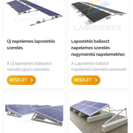
könnyen telepíthetők és
raktáron tarthatók
Új napelemes lapostetős
Lapostetős ballaszt
szerelés
napelemes szerelés
nagyméretű napelemekhez
A Új lapostetős ballasztos
A Lapostetős ballaszt
szerelés gyors szerelési
napelemes szerelési szerkezet
megoldások déli és kelet-
számára van nagyméretű
RÉSZLET
RÉSZLET
nyugati tájolásra egyaránt,
napelem és rögzítési pont a
egyszerű és gyors a
hosszú oldal napelemek
használata kevesebb
esetében ideális nagyméretű
összetevővel.
napelemekhez.