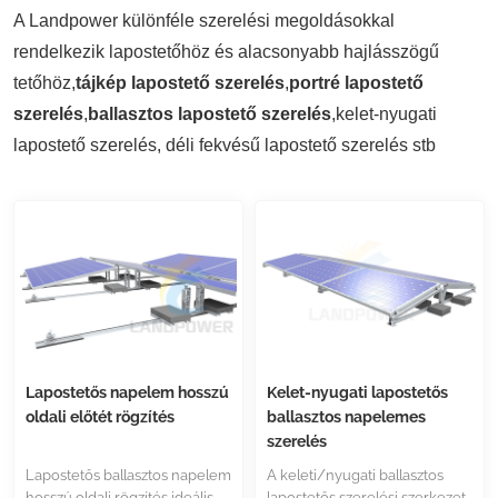
A Landpower különféle szerelési megoldásokkal
rendelkezik lapostetőhöz és alacsonyabb hajlásszögű
tetőhöz,
tájkép lapostető szerelés
,
portré lapostető
szerelés
,
ballasztos lapostető szerelés
,kelet-nyugati
lapostető szerelés, déli fekvésű lapostető szerelés stb
Lapostetős napelem hosszú
Kelet-nyugati lapostetős
oldali előtét rögzítés
ballasztos napelemes
szerelés
Lapostetős ballasztos napelem
A keleti/nyugati ballasztos
hosszú oldali rögzítés ideális
lapostetős szerelési szerkezet