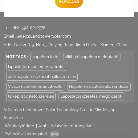
BEKÜLDÉS
Tel :
+86 -592-6212776
Email :
Sales@LandpowerSolar.com
Add : Unit 206-9, No 15, Duiying Road, Jimei District, Xiamen, China
HOT TAGS :
napelem tartó
állítható napelem oszloptartó
lapostetős napelemes szerelés
acél napelemes kocsibeálló szerelés
Vízálló napelemes autóbeálló
Napelemes autóbeálló rendszer
tájkép lapostető szerelés
Lapostetős szerelési megoldások
© Xiamen Landpower Solar Technology Co., Ltd Minden jog
fenntartva .
Webhelytérkép
|
Xml
|
Adatvédelmi irányelvek
|
IPv6 hálózat támogatott