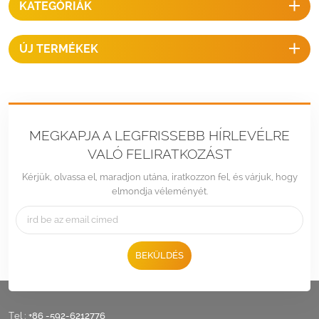
KATEGÓRIÁK
ideális szöget tesz lehetővé
tetőkön, és árban is
versenyképesek.
ÚJ TERMÉKEK
MEGKAPJA A LEGFRISSEBB HÍRLEVÉLRE
VALÓ FELIRATKOZÁST
Kérjük, olvassa el, maradjon utána, iratkozzon fel, és várjuk, hogy
elmondja véleményét.
BEKÜLDÉS
Tel :
+86 -592-6212776