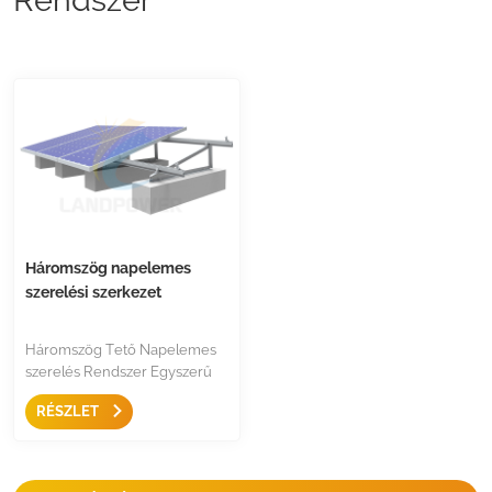
Háromszög napelemes
szerelési szerkezet
Háromszög Tető Napelemes
szerelés Rendszer Egyszerű
rögzítőrendszer alumínium
RÉSZLET
állvánnyal, középső bilinccsel,
végbilincssel és sínnel,
lapostetőben és
trapéztetőben használható, és