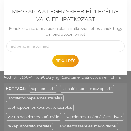
MEGKAPJA A LEGFRISSEBB HÍRLEVÉLRE
VALÓ FELIRATKOZÁST
Kérjük, olvassa el, maradjon utána, iratkozzon fel, és várjuk, hogy
elmondja véleményét.
BEKÜLDÉS
Tel :
+86 -592-6212776
Email :
Sales@LandpowerSolar.com
Add : Unit 206-9, No 15, Duiying Road, Jimei District, Xiamen, China
HOT TAGS :
napelem tartó
állítható napelem oszloptartó
lapostetős napelemes szerelés
acél napelemes kocsibeálló szerelés
Vízálló napelemes autóbeálló
Napelemes autóbeálló rendszer
tájkép lapostető szerelés
Lapostetős szerelési megoldások