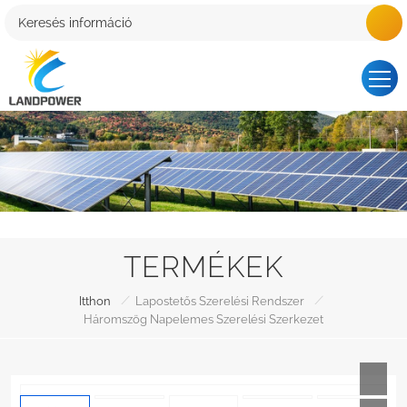
TERMÉKEK
/
/
Itthon
Lapostetős Szerelési Rendszer
Háromszög Napelemes Szerelési Szerkezet