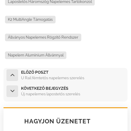
Lapostetős Háromszög Napelemes Tartókonzol
K2 MultiAngle Támogatás
Állványos Napelemes Rögzítő Rendszer
Napelem Alumínium Állvánnyal
ELŐZŐ POSZT
U Rail fémtetős napelemes szerelés
KÖVETKEZŐ BEJEGYZÉS
Új napelemes lapostetős szerelés
HAGYJON ÜZENETET