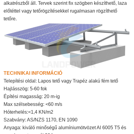
alkatrészből áll. Tervek szerint fix szögben készíthető, laza
előtéttel vagy tetőrögzítésekkel rugalmasan rögzíthető
tetőre.
TECHNIKAI INFORMÁCIÓ
Telepítési oldal:
Lapos tető
vagy
Trapéz alakú fém tető
Hajlásszög:
5
-
6
0 fok
Építési magasság: 20 m-ig
Max szélsebesség: <60 m/s
Hóterhelés:<1,4 KN/m2
Szabvány: AS/NZS 1170, EN 1090
Anyaga: kiváló minőségű alumíniumötvözet Al 6005 T5 és