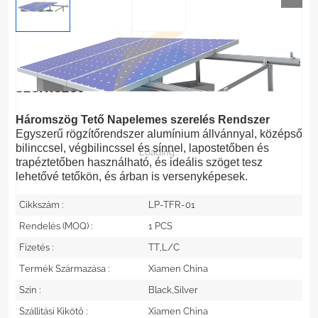
Háromszög napelemes szerelési
szerkezet
Háromszög
Tető
Napelemes szerelés
Rendszer
Egyszerű rögzítőrendszer alumínium állvánnyal, középső
bilinccsel, végbilincssel és sínnel, lapostetőben és
Loading...
trapéztetőben használható, és ideális szöget tesz
lehetővé tetőkön, és árban is versenyképesek.
Cikkszám :
LP-TFR-01
Rendelés (MOQ) :
1 PCS
Fizetés :
TT,L/C
Termék Származása :
Xiamen China
Szín :
Black,Silver
Szállítási Kikötő :
Xiamen China