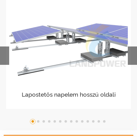
Lapostetős napelem hosszú oldali
előtét rögzítés