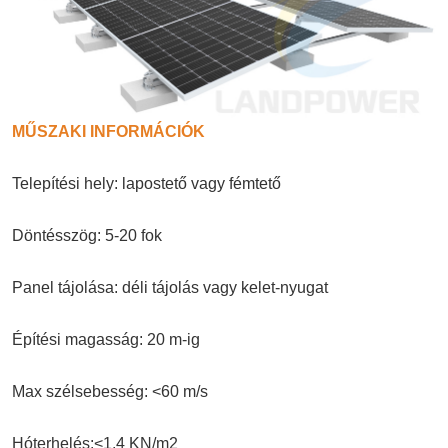
MŰSZAKI INFORMÁCIÓK
Telepítési hely: lapostető vagy fémtető
Döntésszög: 5-20 fok
Panel tájolása: déli tájolás vagy kelet-nyugat
Építési magasság: 20 m-ig
Max szélsebesség: <60 m/s
Hóterhelés:<1,4 KN/m2