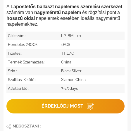
A
Lapostetős ballaszt napelemes szerelési szerkezet
számára van
nagyméretű napelem
és rögzítési pont a
hosszú oldal
napelemek esetében ideális nagyméretű
napelemekhez.
Cikkszám :
LP-BML-01
Rendelés (MOQ) :
1PCS
Fizetés :
TT,L/C
Termék Származása :
China
Szín :
Black,Silver
Szállítási Kikötő :
Xiamen China
Átfutási Idő :
7-15 days
ÉRDEKLŐDJ MOST
MEGOSZTANI :