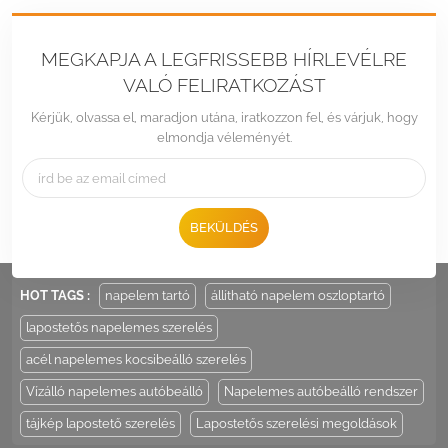
MEGKAPJA A LEGFRISSEBB HÍRLEVÉLRE
VALÓ FELIRATKOZÁST
Kérjük, olvassa el, maradjon utána, iratkozzon fel, és várjuk, hogy
elmondja véleményét.
Tel :
+86 -592-6212776
BEKÜLDÉS
Email :
Sales@LandpowerSolar.com
Add : Unit 206-9, No 15, Duiying Road, Jimei District, Xiamen, China
HOT TAGS :
napelem tartó
állítható napelem oszloptartó
lapostetős napelemes szerelés
acél napelemes kocsibeálló szerelés
Vízálló napelemes autóbeálló
Napelemes autóbeálló rendszer
tájkép lapostető szerelés
Lapostetős szerelési megoldások