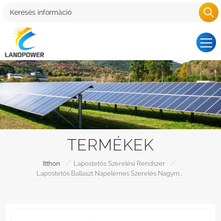
TERMÉKEK
/
/
Itthon
Lapostetős Szerelési Rendszer
Lapostetős Ballaszt Napelemes Szerelés Nagyméretű Napelemekhez