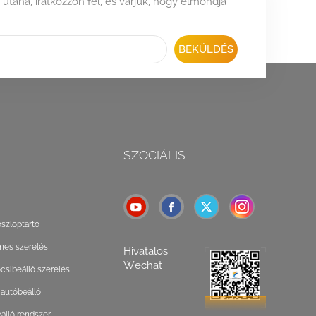
 utána, iratkozzon fel, és várjuk, hogy elmondja
BEKÜLDÉS
SZOCIÁLIS
oszloptartó
mes szerelés
Hivatalos
Wechat :
csibeálló szerelés
 autóbeálló
lló rendszer