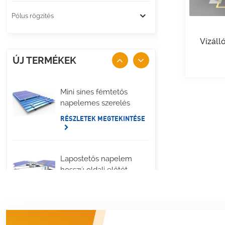
Pólus rögzítés
Vízáll
ÚJ TERMÉKEK
Mini sínes fémtetős
napelemes szerelés
RÉSZLETEK MEGTEKINTÉSE
Lapostetős napelem
hosszú oldali előtét
rögzítés
RÉSZLETEK MEGTEKINTÉSE