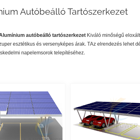
nium Autóbeálló Tartószerkezet
Alumínium autóbeálló tartószerkezet
Kiváló minőségű eloxált
szuper esztétikus és versenyképes árak.
T
Az elrendezés lehet dé
skedelmi napelemsorok telepítéséhez.