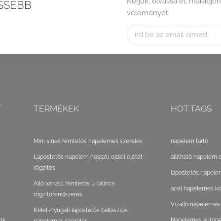
Kérjük, olvassa el, maradjon
SSEBB
véleményét.
T
TERMÉKEK
HOT TAGS
Mini sínes fémtetős napelemes szerelés
napelem tartó
Lapostetős napelem hosszú oldali előtét
állítható napelem 
rögzítés
lapostetős napele
Álló varratú fémtetős U bilincs
acél napelemes ko
rögzítőrendszerek
Vízálló napelemes
Kelet-nyugati lapostetős ballasztos
nk
Napelemes autóbeá