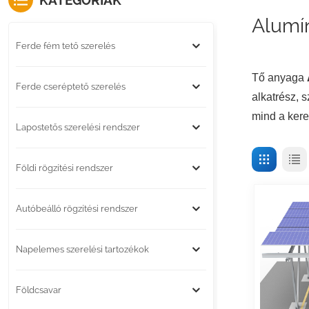
KATEGÓRIÁK
Alumí
Ferde fém tető szerelés
T
ő anyaga
Ferde cseréptető szerelés
alkatrész, 
mind a kere
Lapostetős szerelési rendszer
Földi rögzítési rendszer
Autóbeálló rögzítési rendszer
Napelemes szerelési tartozékok
Földcsavar