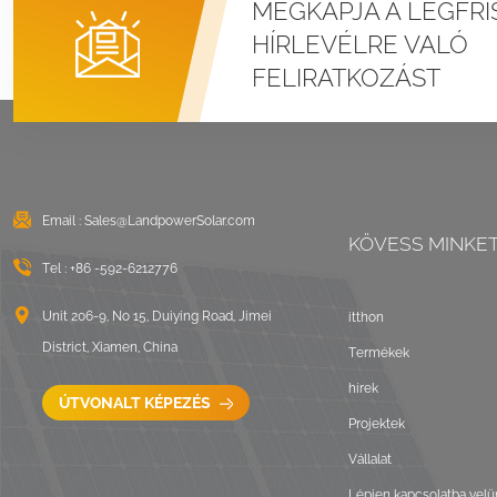
MEGKAPJA A LEGFRI
Álló varratú fémtetős
HÍRLEVÉLRE VALÓ
U bilincs
FELIRATKOZÁST
rögzítőrendszerek
RÉSZLETEK MEGTEKINTÉSE
Kelet-nyugati
lapostetős ballasztos
Email :
Sales@LandpowerSolar.com
KÖVESS MINKE
napelemes szerelés
Tel :
+86 -592-6212776
RÉSZLETEK MEGTEKINTÉSE
Unit 206-9, No 15, Duiying Road, Jimei
itthon
District, Xiamen, China
Termékek
Hullámtetős LongRail
hírek
rögzítőrendszerek
ÚTVONALT KÉPEZÉS
Projektek
RÉSZLETEK MEGTEKINTÉSE
Vállalat
Lépjen kapcsolatba velü