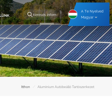
A Te Nyelved
ELÜNK
Magyar
kezet
Alumínium Autóbeálló Tartószerkezet
Acél Autóbeálló Tartószerkezet
/
Itthon
Alumínium Autóbeálló Tartószerkezet