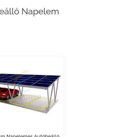
eálló Napelem
um Napelemes Autóbeálló