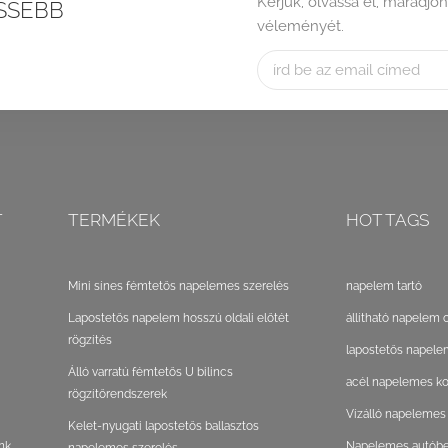
Kérjük, olvassa el, maradjon
SSEBB
véleményét.
T
TERMÉKEK
HOT TAGS
Mini sínes fémtetős napelemes szerelés
napelem tartó
Lapostetős napelem hosszú oldali előtét
állítható napelem 
rögzítés
lapostetős napele
Álló varratú fémtetős U bilincs
acél napelemes ko
rögzítőrendszerek
Vízálló napelemes
Kelet-nyugati lapostetős ballasztos
nk
Napelemes autóbeá