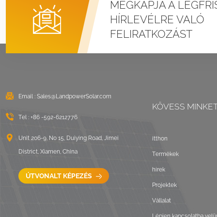
MEGKAPJA A LEGFRI
Álló varratú fémtetős
HÍRLEVÉLRE VALÓ
U bilincs
FELIRATKOZÁST
rögzítőrendszerek
RÉSZLETEK MEGTEKINTÉSE
Kelet-nyugati
lapostetős ballasztos
Email :
Sales@LandpowerSolar.com
KÖVESS MINKE
napelemes szerelés
Tel :
+86 -592-6212776
RÉSZLETEK MEGTEKINTÉSE
Unit 206-9, No 15, Duiying Road, Jimei
itthon
District, Xiamen, China
Termékek
Hullámtetős LongRail
hírek
rögzítőrendszerek
ÚTVONALT KÉPEZÉS
Projektek
RÉSZLETEK MEGTEKINTÉSE
Vállalat
Lépjen kapcsolatba velü