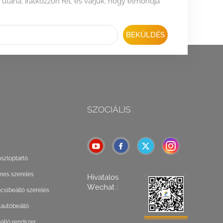
 utána, iratkozzon fel, és várjuk, hogy elmondja
BEKÜLDÉS
SZOCIÁLIS
oszloptartó
mes szerelés
Hivatalos
Wechat :
csibeálló szerelés
 autóbeálló
lló rendszer