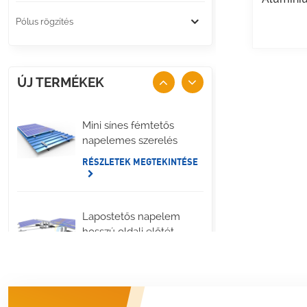
Pólus rögzítés
ÚJ TERMÉKEK
Mini sínes fémtetős
napelemes szerelés
RÉSZLETEK MEGTEKINTÉSE
Lapostetős napelem
hosszú oldali előtét
rögzítés
RÉSZLETEK MEGTEKINTÉSE