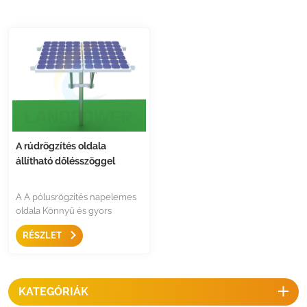
A rúdrögzítés oldala
állítható dőlésszöggel
A A pólusrögzítés napelemes
oldala Könnyű és gyors
megoldás a napelem
RÉSZLET
oszlopokhoz való rögzítésére,
két irányban állítható szögben,
rugalmasan használható fekvő
és álló helyzetben is.
KATEGÓRIÁK