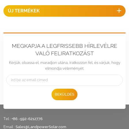
ÚJ TERMÉKEK
MEGKAPJA A LEGFRISSEBB HÍRLEVÉLRE
VALÓ FELIRATKOZÁST
Kérjük, olvassa el, maradjon utána, iratkozzon fel, és várjuk, hogy
elmondja véleményét.
BEKÜLDÉS
Tel :
+86 -592-6212776
Email :
Sales@LandpowerSolar.com