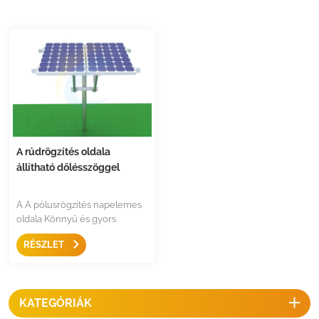
A rúdrögzítés oldala
állítható dőlésszöggel
A A pólusrögzítés napelemes
oldala Könnyű és gyors
megoldás a napelem
RÉSZLET
oszlopokhoz való rögzítésére,
két irányban állítható szögben,
rugalmasan használható fekvő
és álló helyzetben is.
KATEGÓRIÁK