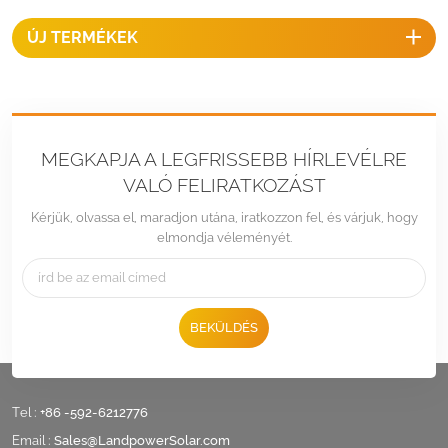
ÚJ TERMÉKEK
MEGKAPJA A LEGFRISSEBB HÍRLEVÉLRE
VALÓ FELIRATKOZÁST
Kérjük, olvassa el, maradjon utána, iratkozzon fel, és várjuk, hogy
elmondja véleményét.
BEKÜLDÉS
Tel :
+86 -592-6212776
Email :
Sales@LandpowerSolar.com