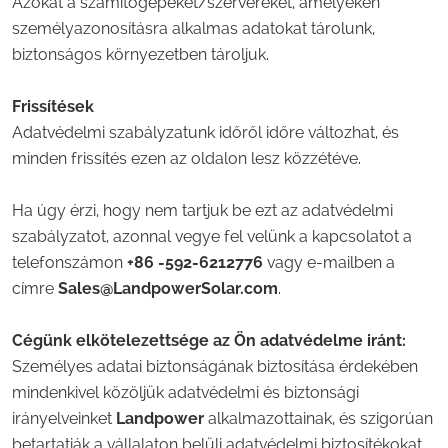
Azokat a számítógépeket/szervereket, amelyeken
személyazonosításra alkalmas adatokat tárolunk,
biztonságos környezetben tároljuk.
Frissítések
Adatvédelmi szabályzatunk időről időre változhat, és
minden frissítés ezen az oldalon lesz közzétéve.
Ha úgy érzi, hogy nem tartjuk be ezt az adatvédelmi
szabályzatot, azonnal vegye fel velünk a kapcsolatot a
telefonszámon
+86 -592-6212776
vagy e-mailben a
címre
Sales@LandpowerSolar.com
.
Cégünk elkötelezettsége az Ön adatvédelme iránt:
Személyes adatai biztonságának biztosítása érdekében
mindenkivel közöljük adatvédelmi és biztonsági
irányelveinket
Landpower
alkalmazottainak, és szigorúan
betartatják a vállalaton belüli adatvédelmi biztosítékokat.