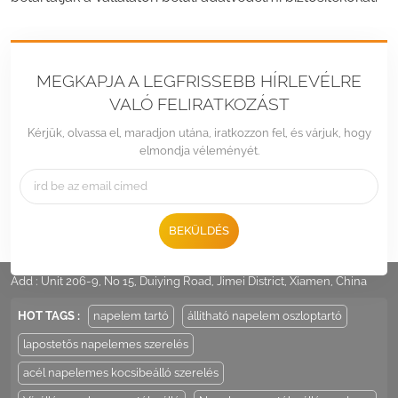
MEGKAPJA A LEGFRISSEBB HÍRLEVÉLRE
VALÓ FELIRATKOZÁST
Kérjük, olvassa el, maradjon utána, iratkozzon fel, és várjuk, hogy
elmondja véleményét.
BEKÜLDÉS
Tel :
+86 -592-6212776
Email :
Sales@LandpowerSolar.com
Add : Unit 206-9, No 15, Duiying Road, Jimei District, Xiamen, China
HOT TAGS :
napelem tartó
állítható napelem oszloptartó
lapostetős napelemes szerelés
acél napelemes kocsibeálló szerelés