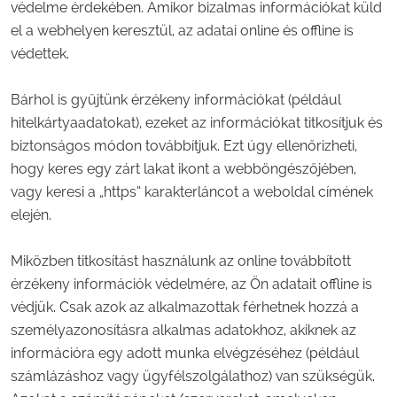
védelme érdekében. Amikor bizalmas információkat küld
el a webhelyen keresztül, az adatai online és offline is
védettek.
Bárhol is gyűjtünk érzékeny információkat (például
hitelkártyaadatokat), ezeket az információkat titkosítjuk és
biztonságos módon továbbítjuk. Ezt úgy ellenőrizheti,
hogy keres egy zárt lakat ikont a webböngészőjében,
vagy keresi a „https” karakterláncot a weboldal címének
elején.
Miközben titkosítást használunk az online továbbított
érzékeny információk védelmére, az Ön adatait offline is
védjük. Csak azok az alkalmazottak férhetnek hozzá a
személyazonosításra alkalmas adatokhoz, akiknek az
információra egy adott munka elvégzéséhez (például
számlázáshoz vagy ügyfélszolgálathoz) van szükségük.