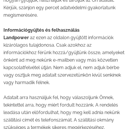
hogyan gyűjtjük, használjuk és tároljuk az Ön adatait.
Kérjük, szánjon egy percet adatvédelmi gyakorlatunk
megismerésére.
Információgyűjtés és felhasználás
Landpower
az ezen az oldalon gyűjtött információk
kizárólagos tulajdonosa. Csak azokhoz az
információkhoz férünk hozzá/gyűjtünk össze, amelyeket
önként ad meg nekünk e-mailben vagy más közvetlen
kapcsolatfelvétel útján. Nem adjuk el, nem adjuk bérbe
vagy osztjuk meg adatait szervezetünkön kívül senkinek
vagy harmadik félnek.
Adatait arra használjuk fel, hogy válaszoljunk Önnek,
tekintettel arra, hogy miért fordult hozzánk. A rendelés
leadása után előfordulhat, hogy meg kell adnia nekünk
szállítási címét és telefonszámát. A szállítási okmány
szükséges a termékek sikeres megérkezéséhez.