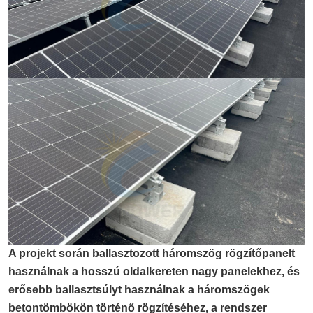
A projekt során ballasztozott háromszög rögzítőpanelt
használnak a hosszú oldalkereten nagy panelekhez, és
erősebb ballasztsúlyt használnak a háromszögek
betontömbökön történő rögzítéséhez, a rendszer