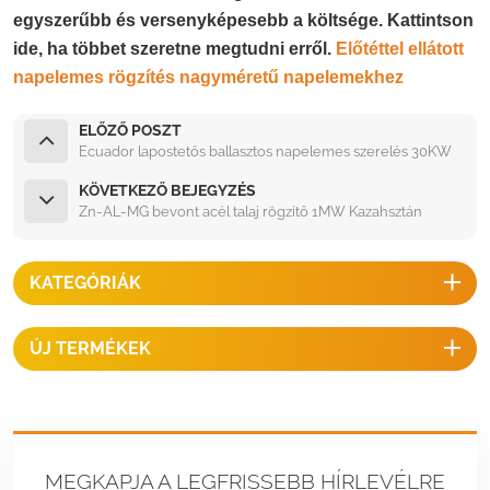
egyszerűbb és versenyképesebb a költsége. Kattintson
ide, ha többet szeretne megtudni erről.
Előtéttel ellátott
napelemes rögzítés nagyméretű napelemekhez
ELŐZŐ POSZT
Ecuador lapostetős ballasztos napelemes szerelés 30KW
KÖVETKEZŐ BEJEGYZÉS
Zn-AL-MG bevont acél talaj rögzítő 1MW Kazahsztán
KATEGÓRIÁK
ÚJ TERMÉKEK
MEGKAPJA A LEGFRISSEBB HÍRLEVÉLRE