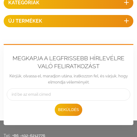
KATEGÓRIÁK
eléréséhez.
ÚJ TERMÉKEK
MEGKAPJA A LEGFRISSEBB HÍRLEVÉLRE
VALÓ FELIRATKOZÁST
Kérjük, olvassa el, maradjon utána, iratkozzon fel, és várjuk, hogy
elmondja véleményét.
BEKÜLDÉS
Tel :
+86 -592-6212776