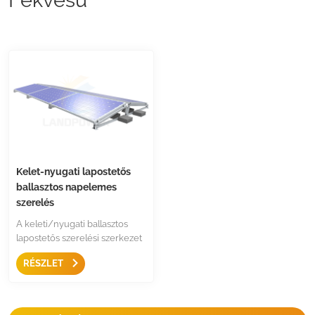
Kelet-nyugati lapostetős
ballasztos napelemes
szerelés
A keleti/nyugati ballasztos
lapostetős szerelési szerkezet
egyszerű és nem áthatoló
RÉSZLET
oldat lapostetőhöz és alacsony
hajlásszögű tetőhöz egyszerű
és gyors szerelési megoldás a
magasabb napenergia-hozam