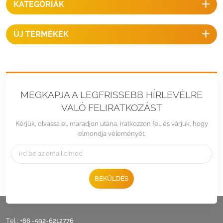
KATEGÓRIÁK
eléréséhez.
ÚJ TERMÉKEK
MEGKAPJA A LEGFRISSEBB HÍRLEVÉLRE
VALÓ FELIRATKOZÁST
Kérjük, olvassa el, maradjon utána, iratkozzon fel, és várjuk, hogy
elmondja véleményét.
BEKÜLDÉS
Tel :
+86 -592-6212776