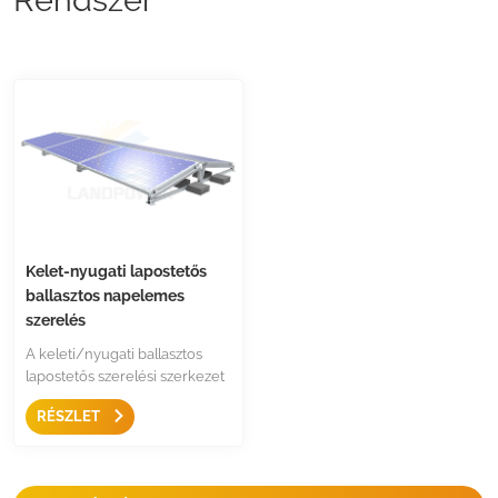
Kelet-nyugati lapostetős
ballasztos napelemes
szerelés
A keleti/nyugati ballasztos
lapostetős szerelési szerkezet
egyszerű és nem áthatoló
RÉSZLET
oldat lapostetőhöz és alacsony
hajlásszögű tetőhöz egyszerű
és gyors szerelési megoldás a
magasabb napenergia-hozam