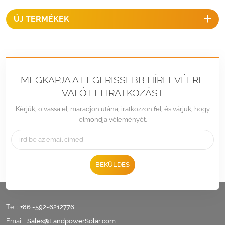
felszereléséhez.
ÚJ TERMÉKEK
MEGKAPJA A LEGFRISSEBB HÍRLEVÉLRE
VALÓ FELIRATKOZÁST
Kérjük, olvassa el, maradjon utána, iratkozzon fel, és várjuk, hogy
elmondja véleményét.
BEKÜLDÉS
Tel :
+86 -592-6212776
Email :
Sales@LandpowerSolar.com