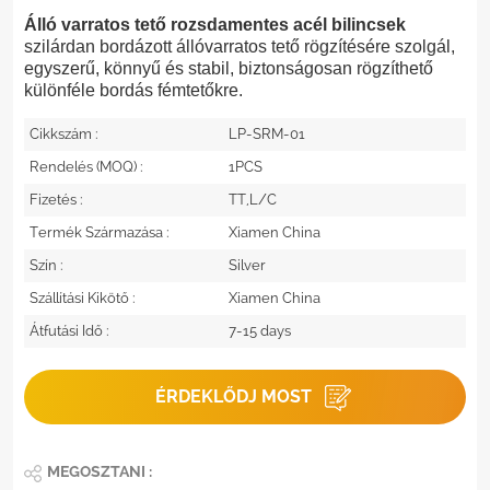
Álló varratos tető rozsdamentes acél bilincsek
szilárdan bordázott állóvarratos tető rögzítésére szolgál,
egyszerű, könnyű és stabil, biztonságosan rögzíthető
különféle bordás fémtetőkre.
Cikkszám :
LP-SRM-01
Rendelés (MOQ) :
1PCS
Fizetés :
TT,L/C
Termék Származása :
Xiamen China
Szín :
Silver
Szállítási Kikötő :
Xiamen China
Átfutási Idő :
7-15 days
ÉRDEKLŐDJ MOST
MEGOSZTANI :