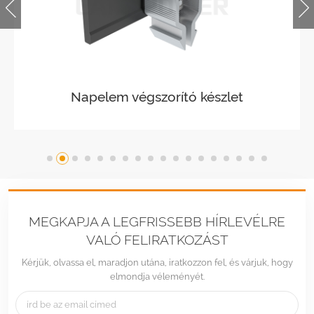
Solar Easy Mid Clamp
MEGKAPJA A LEGFRISSEBB HÍRLEVÉLRE
VALÓ FELIRATKOZÁST
Kérjük, olvassa el, maradjon utána, iratkozzon fel, és várjuk, hogy
elmondja véleményét.
Tel :
+86 -592-6212776
Email :
Sales@LandpowerSolar.com