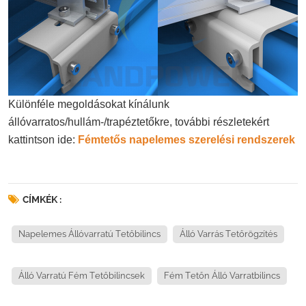
Különféle megoldásokat kínálunk
állóvarratos/hullám-/trapéztetőkre, további részletekért
kattintson ide:
Fémtetős napelemes szerelési rendszerek
CÍMKÉK :
Napelemes Állóvarratú Tetőbilincs
Álló Varrás Tetőrögzítés
Álló Varratú Fém Tetőbilincsek
Fém Tetőn Álló Varratbilincs