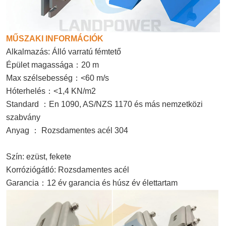
MŰSZAKI INFORMÁCIÓK
Alkalmazás: Álló varratú fémtető
：
Épület magassága
20 m
：
Max szélsebesség
<60 m/s
：
Hóterhelés
<1,4 KN/m2
：
Standard
En 1090, AS/NZS 1170 és más nemzetközi
szabvány
：
Anyag
Rozsdamentes acél 304
Szín: ezüst, fekete
Korróziógátló: Rozsdamentes acél
：
Garancia
12 év garancia és húsz év élettartam