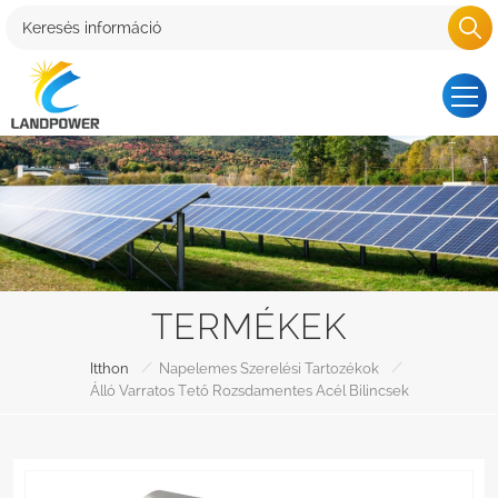
TERMÉKEK
/
/
Itthon
Napelemes Szerelési Tartozékok
Álló Varratos Tető Rozsdamentes Acél Bilincsek