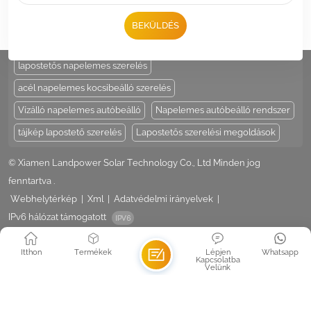
Add : Unit 206-9, No 15, Duiying Road, Jimei District, Xiamen, China
BEKÜLDÉS
HOT TAGS :
napelem tartó
állítható napelem oszloptartó
lapostetős napelemes szerelés
acél napelemes kocsibeálló szerelés
Vízálló napelemes autóbeálló
Napelemes autóbeálló rendszer
tájkép lapostető szerelés
Lapostetős szerelési megoldások
© Xiamen Landpower Solar Technology Co., Ltd Minden jog
fenntartva .
Webhelytérkép
|
Xml
|
Adatvédelmi irányelvek
|
IPv6 hálózat támogatott
Itthon
Termékek
Lépjen
Whatsapp
Kapcsolatba
Velünk