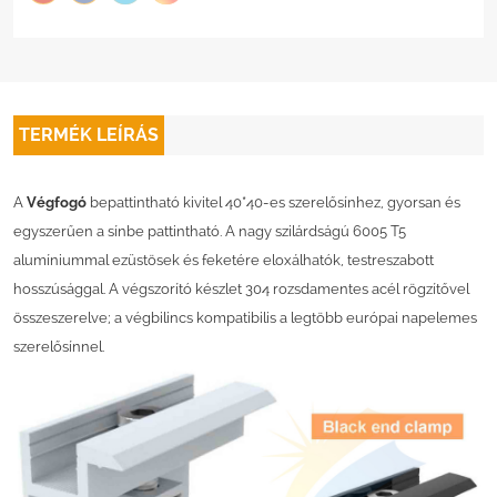
TERMÉK LEÍRÁS
A
Végfogó
bepattintható kivitel 40*40-es szerelősínhez, gyorsan és
egyszerűen a sínbe pattintható. A nagy szilárdságú 6005 T5
alumíniummal ezüstösek és feketére eloxálhatók, testreszabott
hosszúsággal. A végszorító készlet 304 rozsdamentes acél rögzítővel
összeszerelve; a végbilincs kompatibilis a legtöbb európai napelemes
szerelősínnel.