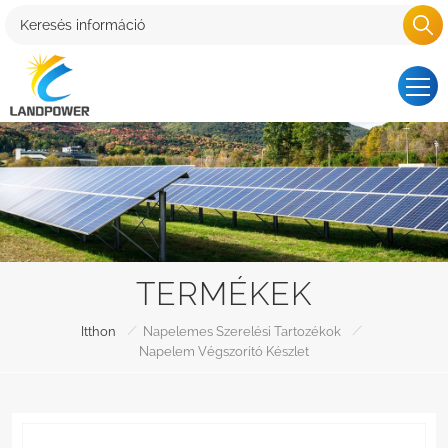
TERMÉKEK
/
/
Itthon
Napelemes Szerelési Tartozékok
Napelem Végszorító Készlet