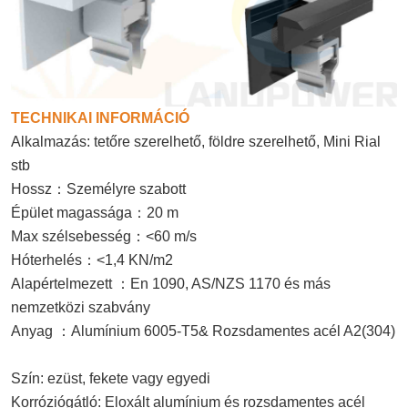
TECHNIKAI INFORMÁCIÓ
Alkalmazás: tetőre szerelhető, földre szerelhető, Mini Rial
stb
Hossz
：
Személyre szabott
Épület magassága
：
20 m
Max szélsebesség
：
<60 m/s
Hóterhelés
：
<1,4 KN/m2
Alapértelmezett
：
En 1090, AS/NZS 1170 és más
nemzetközi szabvány
Anyag
：
Alumínium 6005-T5& Rozsdamentes acél A2(304)
Szín: ezüst, fekete vagy egyedi
Korróziógátló: Eloxált alumínium és rozsdamentes acél