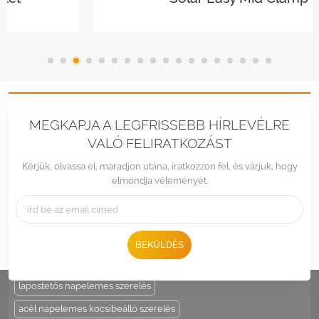
MEGKAPJA A LEGFRISSEBB HÍRLEVÉLRE
VALÓ FELIRATKOZÁST
Kérjük, olvassa el, maradjon utána, iratkozzon fel, és várjuk, hogy
elmondja véleményét.
Tel :
+86 -592-6212776
Email :
Sales@LandpowerSolar.com
Add : Unit 206-9, No 15, Duiying Road, Jimei District, Xiamen, China
BEKÜLDÉS
HOT TAGS :
napelem tartó
állítható napelem oszloptartó
lapostetős napelemes szerelés
acél napelemes kocsibeálló szerelés