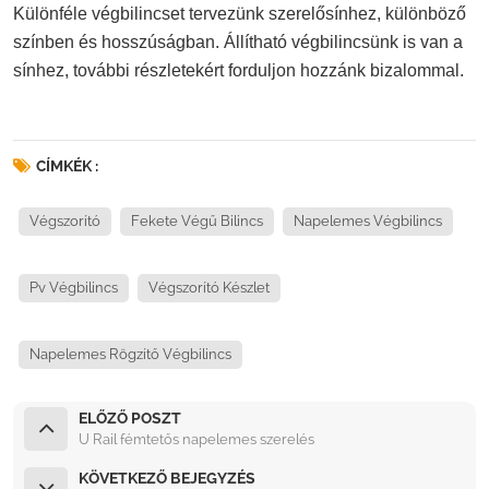
Különféle végbilincset tervezünk szerelősínhez, különböző
színben és hosszúságban. Állítható végbilincsünk is van a
sínhez, további részletekért forduljon hozzánk bizalommal.
CÍMKÉK :
Végszorító
Fekete Végű Bilincs
Napelemes Végbilincs
Pv Végbilincs
Végszorító Készlet
Napelemes Rögzítő Végbilincs
ELŐZŐ POSZT
U Rail fémtetős napelemes szerelés
KÖVETKEZŐ BEJEGYZÉS