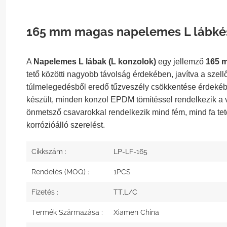
165 mm magas napelemes L lábké
A
Napelemes L lábak (L konzolok)
egy jellemző
165 
tető közötti nagyobb távolság érdekében, javítva a szel
túlmelegedésből eredő tűzveszély csökkentése érdekéb
készült, minden konzol EPDM tömítéssel rendelkezik a 
önmetsző csavarokkal rendelkezik mind fém, mind fa tet
korrózióálló szerelést.
Cikkszám :
LP-LF-165
Rendelés (MOQ) :
1PCS
Fizetés :
TT,L/C
Termék Származása :
Xiamen China