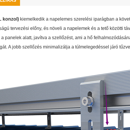
LEÍRÁS
L konzol)
kiemelkedik a napelemes szerelési iparágban a köve
ságú tervezési előny, és növeli a napelemek és a tető közötti t
 a panelek alatt, javítva a szellőzést, ami a hő felhalmozódásá
át. A jobb szellőzés minimalizálja a túlmelegedéssel járó tűzves