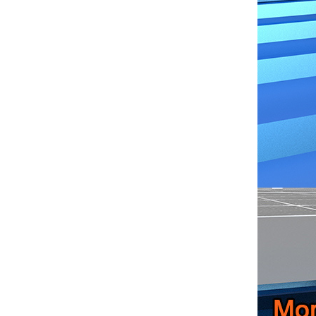
Balasztos lapostetős
szerelési táj
RÉSZLETEK MEGTEKINTÉSE
Univerzális napelemes
szerelés lapostetőre
RÉSZLETEK MEGTEKINTÉSE
Állítható tetőhorgos
cseréptető
napelemes rögzítés
RÉSZLETEK MEGTEKINTÉSE