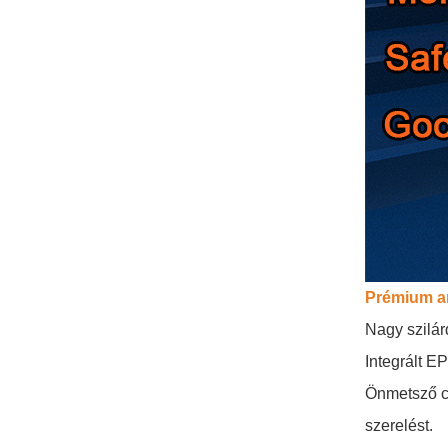
Prémium a
Nagy szilár
Integrált E
Önmetsző cs
szerelést.