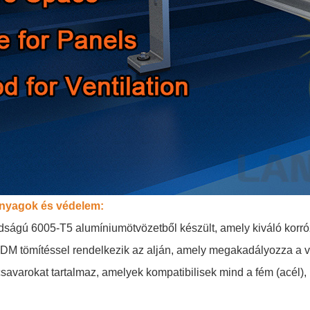
nyagok és védelem:
dságú 6005-T5 alumíniumötvözetből készült, amely kiváló korrózió
PDM tömítéssel rendelkezik az alján, amely megakadályozza a víz
avarokat tartalmaz, amelyek kompatibilisek mind a fém (acél), m