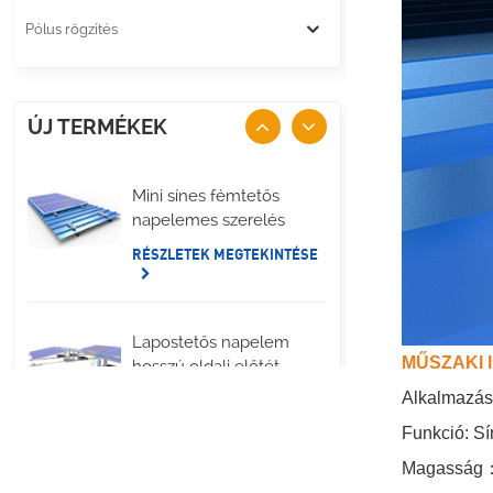
Pólus rögzítés
ÚJ TERMÉKEK
Mini sínes fémtetős
napelemes szerelés
RÉSZLETEK MEGTEKINTÉSE
Lapostetős napelem
MŰSZAKI 
hosszú oldali előtét
rögzítés
Alkalmazás:
RÉSZLETEK MEGTEKINTÉSE
Funkció: Sí
Magasság