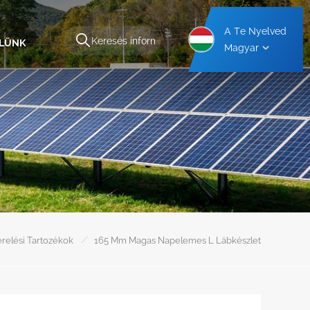
A Te Nyelved
ELÜNK
Magyar
kezet
Alumínium Autóbeálló Tartószerkezet
Acél Autóbeálló Tartószerkezet
/
relési Tartozékok
165 Mm Magas Napelemes L Lábkészlet