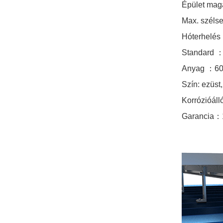
Épület mag
Álló varratú fémtetős
U bilincs
Max. széls
rögzítőrendszerek
Hóterhelés
RÉSZLETEK MEGTEKINTÉSE
Standard
Anyag
：
60
Szín: ezüst
Kelet-nyugati
lapostetős ballasztos
Korrózióáll
napelemes szerelés
Garancia
：
RÉSZLETEK MEGTEKINTÉSE
Hullámtetős LongRail
rögzítőrendszerek
RÉSZLETEK MEGTEKINTÉSE