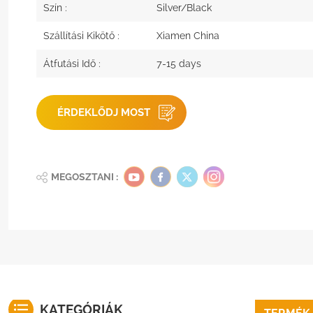
Szín :
Silver/Black
Szállítási Kikötő :
Xiamen China
Átfutási Idő :
7-15 days
ÉRDEKLŐDJ MOST
MEGOSZTANI :
KATEGÓRIÁK