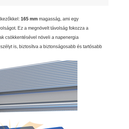
tkezőkkel:
165 mm
magasság, ami egy
ávolságot. Ez a megnövelt távolság fokozza a
nak csökkentésével növeli a napenergia
zélyt is, biztosítva a biztonságosabb és tartósabb