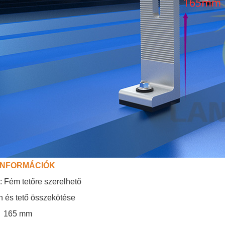
INFORMÁCIÓK
 Fém tetőre szerelhető
n és tető összekötése
：
165 mm