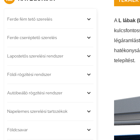
TERMÉK 
Ferde fém tető szerelés
A
L lábak (
kulcsfontos
Ferde cseréptető szerelés
légáramlást
hatékonyság
Lapostetős szerelési rendszer
telepítést.
Földi rögzítési rendszer
Autóbeálló rögzítési rendszer
Napelemes szerelési tartozékok
Földcsavar