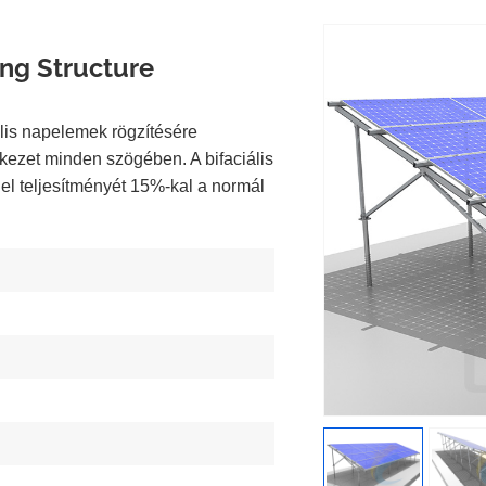
ing Structure
ális napelemek rögzítésére
rkezet minden szögében. A bifaciális
el teljesítményét 15%-kal a normál