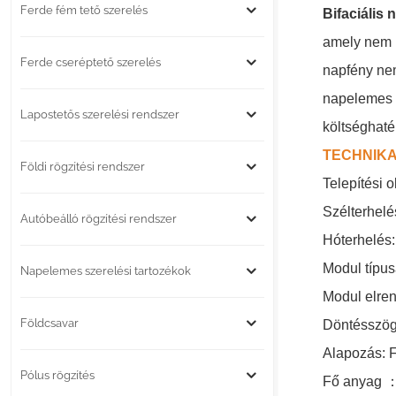
Ferde fém tető szerelés
Bifaciális 
amely nem i
Ferde cseréptető szerelés
napfény nem
napelemes P
Lapostetős szerelési rendszer
költséghaté
TECHNIKA
Földi rögzítési rendszer
Telepítési o
Szélterhelé
Autóbeálló rögzítési rendszer
Hóterhelés
Modul típus
Napelemes szerelési tartozékok
Modul elren
Földcsavar
Döntésszög:
Alapozás: 
Pólus rögzítés
Fő anyag