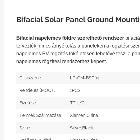
Bifacial Solar Panel Ground Mount
Bifacial napelemes földre szerelhető rendszer
bifaci
tervezték, nincs árnyékolás a paneleken a rögzítési sze
napelemes PV-rögzítés tökéletesen lehetővé teszi a pan
napelemes rögzítési rendszerhez képest.
Cikkszám :
LP-GM-BSP01
Rendelés (MOQ) :
1PCS
Fizetés :
TT,L/C
Termék Származása :
Xiamen China
Szín :
Silver,Black