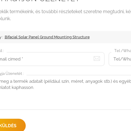
klik termékeink, és további részleteket szeretne megtudni, kér
lunk.
 :
Bifacial Solar Panel Ground Mounting Structure
l :
Tel /Wha
ja Üzenetét :
KÜLDÉS