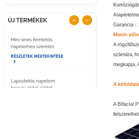
Korróziógátl
Alapértelm
ÚJ TERMÉKEK
Garancia
：
Manin elő
Mini sínes fémtetős
A rögzítősze
napelemes szerelés
számára, hog
RÉSZLETEK MEGTEKINTÉSE
megkapja. A
Lapostetős napelem
A kétoldal
hosszú oldali előtét
rögzítés
A Bifacial 
RÉSZLETEK MEGTEKINTÉSE
felszerelhe
Álló varratú fémtetős
U bilincs