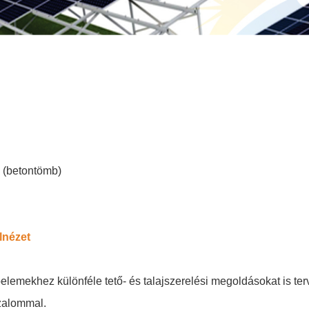
) (betontömb)
lnézet
pelemekhez különféle tető- és talajszerelési megoldásokat is ter
zalommal.