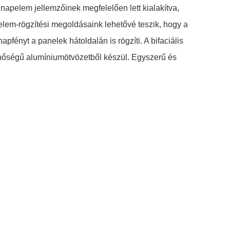
s napelem jellemzőinek megfelelően lett kialakítva,
pelem-rögzítési megoldásaink lehetővé teszik, hogy a
fényt a panelek hátoldalán is rögzíti. A bifaciális
minőségű alumíniumötvözetből készül. Egyszerű és