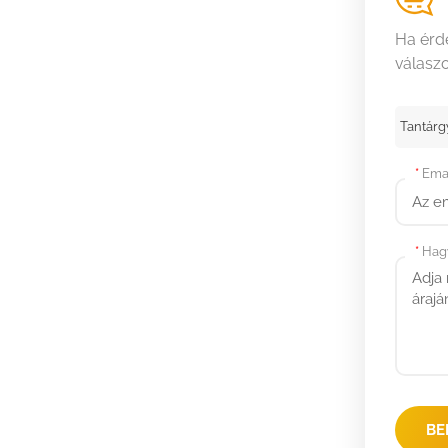
Ha érde
válaszo
Tantárgy
*
Emai
*
Hagy
BE