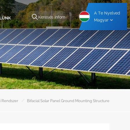
A Te Nyelved
ELÜNK
Magyar
kezet
Alumínium Autóbeálló Tartószerkezet
Acél Autóbeálló Tartószerkezet
/
si Rendszer
Bifacial Solar Panel Ground Mounting Structure