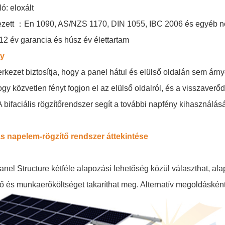
ó: eloxált
ezett
：
En 1090, AS/NZS 1170, DIN 1055, IBC 2006 és egyéb 
12 év garancia és húsz év élettartam
ny
rkezet biztosítja, hogy a panel hátul és elülső oldalán sem árnyé
y közvetlen fényt fogjon el az elülső oldalról, és a visszaverődő 
 bifaciális rögzítőrendszer segít a további napfény kihasználás
as napelem-rögzítő rendszer áttekintése
Panel Structure kétféle alapozási lehetőség közül választhat, al
tő és munkaerőköltséget takaríthat meg. Alternatív megoldáskén