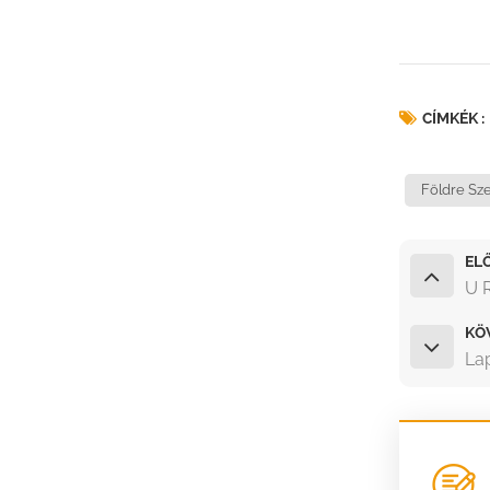
RÉSZLETEK MEGTEKINTÉSE
Univerzális napelemes
CÍMKÉK :
szerelés lapostetőre
RÉSZLETEK MEGTEKINTÉSE
Földre Sze
Állítható tetőhorgos
EL
cseréptető
U R
napelemes rögzítés
RÉSZLETEK MEGTEKINTÉSE
KÖ
La