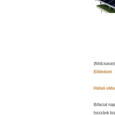
rögzítőrendszerek
RÉSZLETEK MEGTEKINTÉSE
Kelet-nyugati
lapostetős ballasztos
napelemes szerelés
RÉSZLETEK MEGTEKINTÉSE
(földcsavar
Hullámtetős LongRail
Elölnézet
rögzítőrendszerek
RÉSZLETEK MEGTEKINTÉSE
Hátsó olda
Bifacial na
Balasztos lapostetős
szerelési táj
hozzánk bi