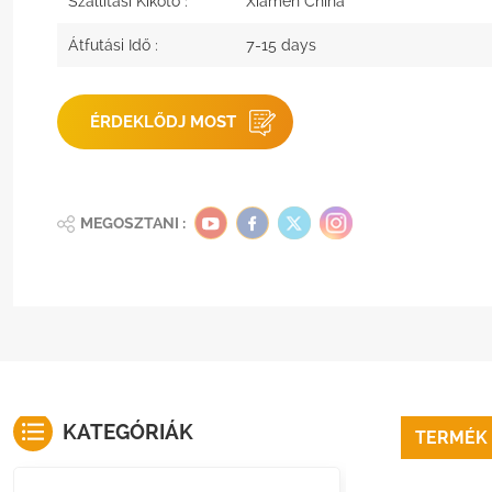
Szállítási Kikötő :
Xiamen China
Átfutási Idő :
7-15 days
ÉRDEKLŐDJ MOST
MEGOSZTANI :
KATEGÓRIÁK
TERMÉK 