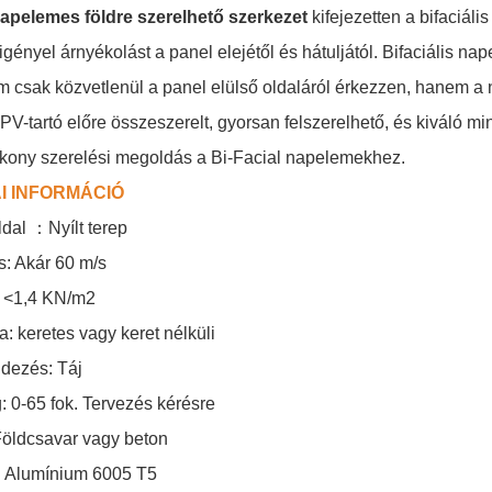
napelemes földre szerelhető szerkezet
kifejezetten a bifaciáli
gényel árnyékolást a panel elejétől és hátuljától. Bifaciális na
 csak közvetlenül a panel elülső oldaláról érkezzen, hanem a nap
V-tartó előre összeszerelt, gyorsan felszerelhető, és kiváló 
kony szerelési megoldás a Bi-Facial napelemekhez.
I INFORMÁCIÓ
ldal
：
Nyílt terep
s: Akár 60 m/s
: <1,4 KN/m2
a: keretes vagy keret nélküli
dezés: Táj
 0-65 fok. Tervezés kérésre
Földcsavar vagy beton
：
Alumínium 6005 T5