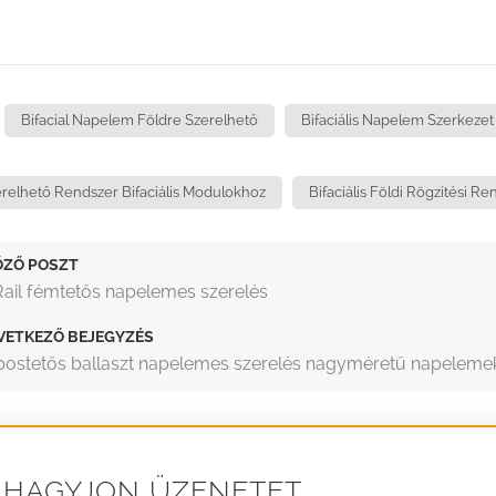
Bifacial Napelem Földre Szerelhető
Bifaciális Napelem Szerkezet
relhető Rendszer Bifaciális Modulokhoz
Bifaciális Földi Rögzítési R
ŐZŐ POSZT
ail fémtetős napelemes szerelés
VETKEZŐ BEJEGYZÉS
postetős ballaszt napelemes szerelés nagyméretű napeleme
HAGYJON ÜZENETET