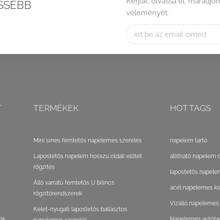
Kérjük, olvassa el, maradjon
SSEBB
véleményét.
T
TERMÉKEK
HOT TAGS
Mini sínes fémtetős napelemes szerelés
napelem tartó
Lapostetős napelem hosszú oldali előtét
állítható napelem 
rögzítés
lapostetős napele
Álló varratú fémtetős U bilincs
acél napelemes ko
rögzítőrendszerek
Vízálló napelemes
Kelet-nyugati lapostetős ballasztos
nk
Napelemes autóbeá