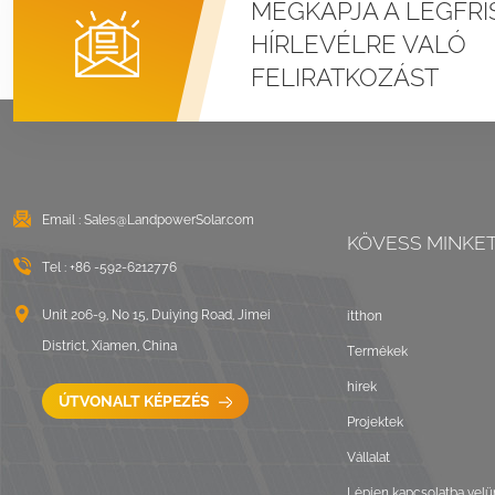
MEGKAPJA A LEGFRI
Álló varratú fémtetős
HÍRLEVÉLRE VALÓ
U bilincs
FELIRATKOZÁST
rögzítőrendszerek
RÉSZLETEK MEGTEKINTÉSE
Kelet-nyugati
lapostetős ballasztos
Email :
Sales@LandpowerSolar.com
KÖVESS MINKE
napelemes szerelés
Tel :
+86 -592-6212776
RÉSZLETEK MEGTEKINTÉSE
Unit 206-9, No 15, Duiying Road, Jimei
itthon
District, Xiamen, China
Termékek
Hullámtetős LongRail
hírek
rögzítőrendszerek
ÚTVONALT KÉPEZÉS
Projektek
RÉSZLETEK MEGTEKINTÉSE
Vállalat
Lépjen kapcsolatba velü