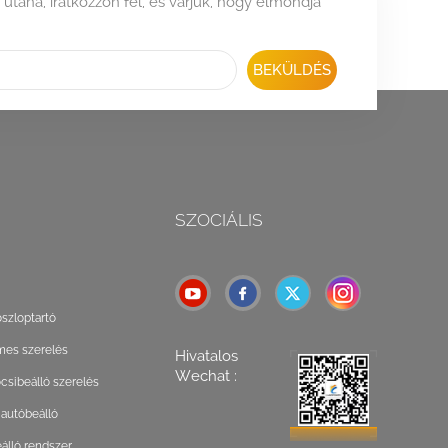
 utána, iratkozzon fel, és várjuk, hogy elmondja
BEKÜLDÉS
SZOCIÁLIS
oszloptartó
mes szerelés
Hivatalos
Wechat :
csibeálló szerelés
 autóbeálló
lló rendszer