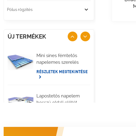
M
Pólus rögzítés
ÚJ TERMÉKEK
Mini sínes fémtetős
napelemes szerelés
RÉSZLETEK MEGTEKINTÉSE
Lapostetős napelem
hosszú oldali előtét
rögzítés
RÉSZLETEK MEGTEKINTÉSE