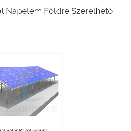
al Napelem Földre Szerelhető
cial Solar Panel Ground