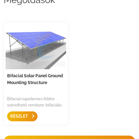
Bifacial Solar Panel Ground
Mounting Structure
Bifacial napelemes földre
szerelhető rendszer bifaciális
napelemek rögzítésére
RÉSZLET
tervezték, nincs árnyékolás a
paneleken a rögzítési
szerkezet minden szögében. A
bifaciális napelemes PV-