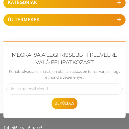
KATEGÓRIÁK
rögzítés tökéletesen lehetővé
teszi a panel teljesítményét
15%-kal a normál napelemes
ÚJ TERMÉKEK
rögzítési rendszerhez képest.
MEGKAPJA A LEGFRISSEBB HÍRLEVÉLRE
VALÓ FELIRATKOZÁST
Kérjük, olvassa el, maradjon utána, iratkozzon fel, és várjuk, hogy
elmondja véleményét.
BEKÜLDÉS
Tel :
+86 -592-6212776