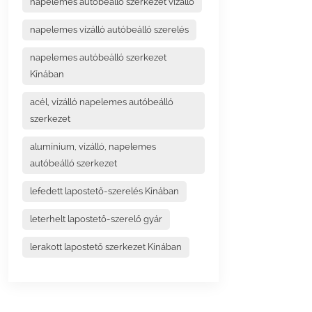
napelemes autóbeálló szerkezet vízálló
napelemes vízálló autóbeálló szerelés
napelemes autóbeálló szerkezet
Kínában
acél, vízálló napelemes autóbeálló
szerkezet
alumínium, vízálló, napelemes
autóbeálló szerkezet
lefedett lapostető-szerelés Kínában
leterhelt lapostető-szerelő gyár
lerakott lapostető szerkezet Kínában