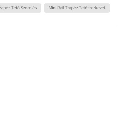
rapéz Tető Szerelés
Mini Rail Trapéz Tetőszerkezet