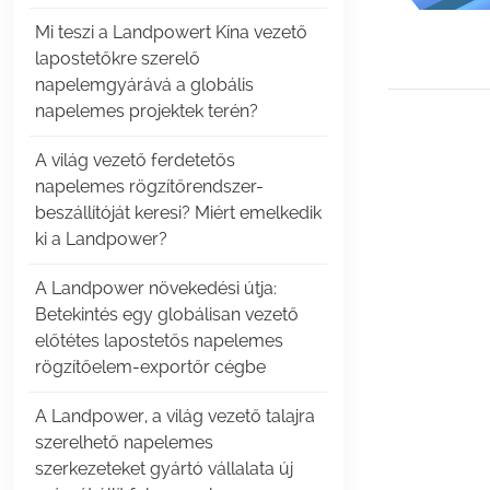
Mi teszi a Landpowert Kína vezető
lapostetőkre szerelő
napelemgyárává a globális
napelemes projektek terén?
A világ vezető ferdetetős
napelemes rögzítőrendszer-
beszállítóját keresi? Miért emelkedik
ki a Landpower?
A Landpower növekedési útja:
Betekintés egy globálisan vezető
előtétes lapostetős napelemes
rögzítőelem-exportőr cégbe
A Landpower, a világ vezető talajra
szerelhető napelemes
szerkezeteket gyártó vállalata új