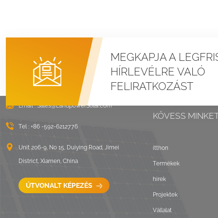
MEGKAPJA A LEGFRI
HÍRLEVÉLRE VALÓ
FELIRATKOZÁST
Email :
Sales@LandpowerSolar.com
KÖVESS MINKE
Tel :
+86 -592-6212776
Unit 206-9, No 15, Duiying Road, Jimei
itthon
District, Xiamen, China
Termékek
hírek
ÚTVONALT KÉPEZÉS
Projektek
Vállalat