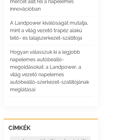
mércét állít fel a napelemes
innovációban
A Landpower kiválóságát mutatja,
mint a világ vezető trapéz alakú
tető- és talajszerkezet-szállítója
Hogyan válasszuk ki a legjobb
napelemes autóbeálló-
megoldásokat: a Landpower, a
világ vezető napelemes
autóbeálló-szerkezet-szállítójának
meglátásai
CÍMKÉK