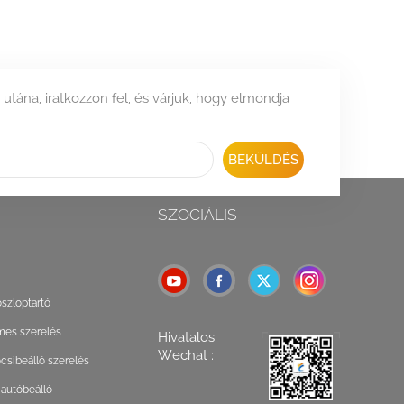
 utána, iratkozzon fel, és várjuk, hogy elmondja
BEKÜLDÉS
SZOCIÁLIS
oszloptartó
mes szerelés
Hivatalos
Wechat :
csibeálló szerelés
 autóbeálló