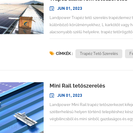
JUN 01, 2023
Landpower Trapéz tető szerelés trapézlemez te
különböző körülményekhez, L karkötőt vagy hag
alacsonyabb szélű helyekre, trapéz tetőrögzítő
tervezünk napelem tájolás, szélterhelés/hóterh
legmegfelelőbb megoldást tervezzük az Ön tr
alakú fémlemezDőlésszög: a tetővel egyenért
CÍMKÉK :
Trapéz Tető Szerelés
F
Mini Rail tetőszerelés
JUN 01, 2023
Landpower Mini Rail trapéz tetőszerkezet kife
szélterhelésű helyen történő telepítéshez kés
végbilincsből és mini sínből, gazdaságos és 
INFORMÁCIÓTelepítési hely: trapéz alakú féml