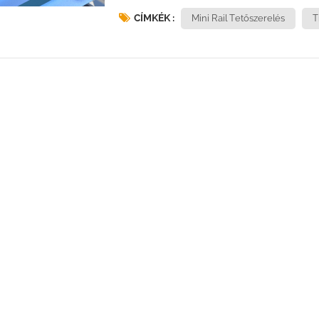
magasság: 20 mMax szélsebesség:
CÍMKÉK :
Mini Rail Tetőszerelés
T