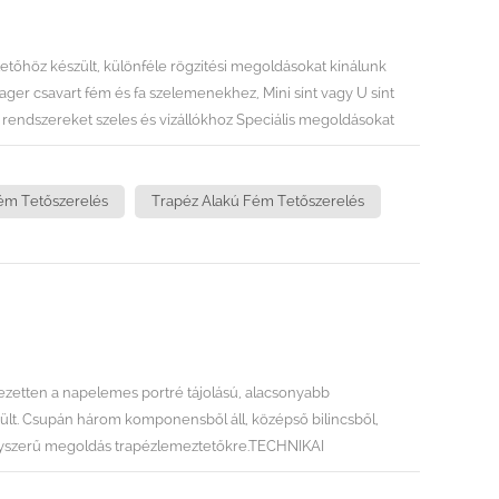
tőhöz készült, különféle rögzítési megoldásokat kínálunk
er csavart fém és fa szelemenekhez, Mini sínt vagy U sínt
 rendszereket szeles és vízállókhoz Speciális megoldásokat
elés, tetőviszonyok stb. alapján. Koncepciónk az, hogy a
apéztetőihez.TECHNIKAI INFORMÁCIÓTelepítési hely: trapéz
ékű (10-60 fok)Épület magasság: 20 mMax szélsebesség:
ém Tetőszerelés
Trapéz Alakú Fém Tetőszerelés
jezetten a napelemes portré tájolású, alacsonyabb
zült. Csupán három komponensből áll, középső bilincsből,
egyszerű megoldás trapézlemeztetőkre.TECHNIKAI
emezDőlésszög: a tetővel egyenértékű (10-60 fok)Épület