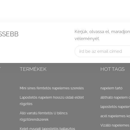
Kérjük, olvassa el, maradjon
SSEBB
véleményét.
T
TERMÉKEK
HOT TAGS
Mini sínes fémtetős napelemes szerelés
napelem tartó
Lapostetős napelem hosszú oldali előtét
állítható napelem 
rögzítés
lapostetős napele
Álló varratú fémtetős U bilincs
acél napelemes ko
rögzítőrendszerek
Vízálló napelemes
Kelet-nyugati lapostetős ballasztos