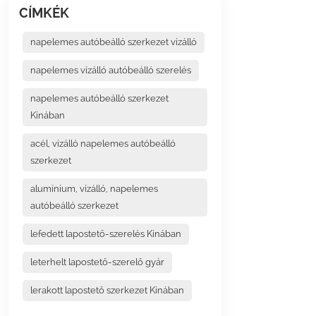
CÍMKÉK
napelemes autóbeálló szerkezet vízálló
napelemes vízálló autóbeálló szerelés
napelemes autóbeálló szerkezet
Kínában
acél, vízálló napelemes autóbeálló
szerkezet
alumínium, vízálló, napelemes
autóbeálló szerkezet
lefedett lapostető-szerelés Kínában
leterhelt lapostető-szerelő gyár
lerakott lapostető szerkezet Kínában