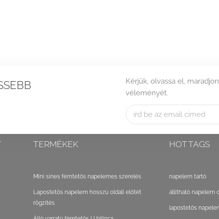
Kérjük, olvassa el, maradjon
SSEBB
véleményét.
T
TERMÉKEK
HOT TAGS
Mini sínes fémtetős napelemes szerelés
napelem tartó
Lapostetős napelem hosszú oldali előtét
állítható napelem 
rögzítés
lapostetős napele
Álló varratú fémtetős U bilincs