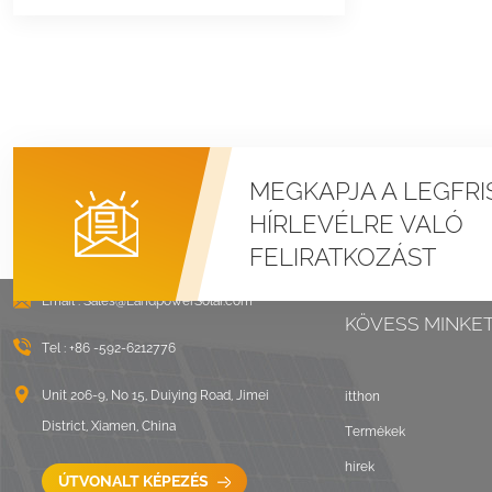
MEGKAPJA A LEGFRI
HÍRLEVÉLRE VALÓ
FELIRATKOZÁST
Email :
Sales@LandpowerSolar.com
KÖVESS MINKE
Tel :
+86 -592-6212776
Unit 206-9, No 15, Duiying Road, Jimei
itthon
District, Xiamen, China
Termékek
hírek
ÚTVONALT KÉPEZÉS