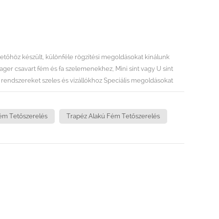
tőhöz készült, különféle rögzítési megoldásokat kínálunk
er csavart fém és fa szelemenekhez, Mini sínt vagy U sínt
 rendszereket szeles és vízállókhoz Speciális megoldásokat
elés, tetőviszonyok stb. alapján. Koncepciónk az, hogy a
apéztetőihez.TECHNIKAI INFORMÁCIÓTelepítési hely: trapéz
ékű (10-60 fok)Épület magasság: 20 mMax szélsebesség:
ém Tetőszerelés
Trapéz Alakú Fém Tetőszerelés