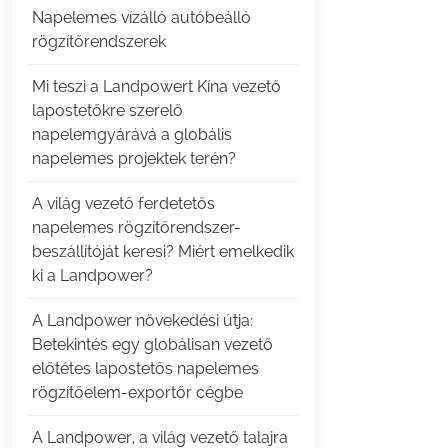
Napelemes vízálló autóbeálló
rögzítőrendszerek
Mi teszi a Landpowert Kína vezető
lapostetőkre szerelő
napelemgyárává a globális
napelemes projektek terén?
A világ vezető ferdetetős
napelemes rögzítőrendszer-
beszállítóját keresi? Miért emelkedik
ki a Landpower?
A Landpower növekedési útja:
Betekintés egy globálisan vezető
előtétes lapostetős napelemes
rögzítőelem-exportőr cégbe
A Landpower, a világ vezető talajra