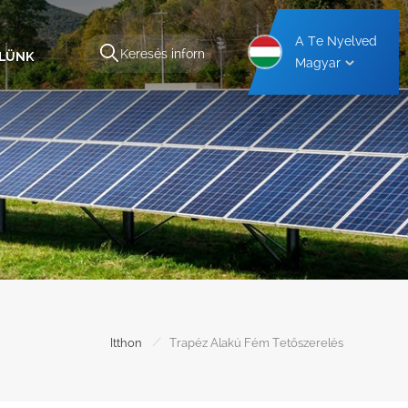
A Te Nyelved
ELÜNK
Magyar
kezet
Alumínium Autóbeálló Tartószerkezet
Acél Autóbeálló Tartószerkezet
/
Itthon
Trapéz Alakú Fém Tetőszerelés