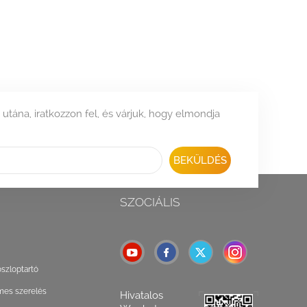
 utána, iratkozzon fel, és várjuk, hogy elmondja
BEKÜLDÉS
SZOCIÁLIS
oszloptartó
mes szerelés
Hivatalos