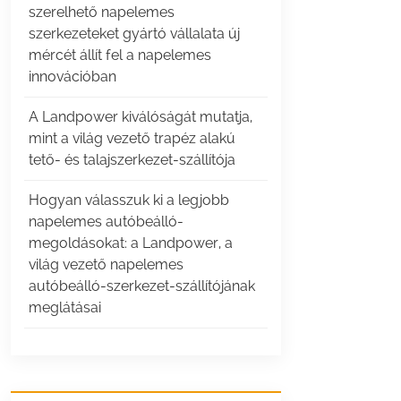
szerelhető napelemes
szerkezeteket gyártó vállalata új
mércét állít fel a napelemes
innovációban
A Landpower kiválóságát mutatja,
mint a világ vezető trapéz alakú
tető- és talajszerkezet-szállítója
Hogyan válasszuk ki a legjobb
napelemes autóbeálló-
megoldásokat: a Landpower, a
világ vezető napelemes
autóbeálló-szerkezet-szállítójának
meglátásai