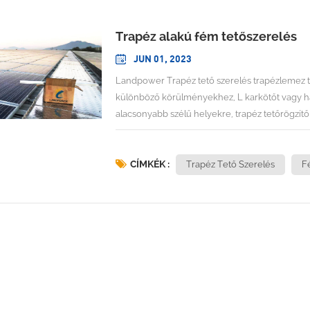
Trapéz alakú fém tetőszerelés
JUN 01, 2023
Landpower Trapéz tető szerelés trapézlemez te
különböző körülményekhez, L karkötőt vagy hag
alacsonyabb szélű helyekre, trapéz tetőrögzítő
tervezünk napelem tájolás, szélterhelés/hóterh
legmegfelelőbb megoldást tervezzük az Ön tr
alakú fémlemezDőlésszög: a tetővel egyenért
CÍMKÉK :
Trapéz Tető Szerelés
F