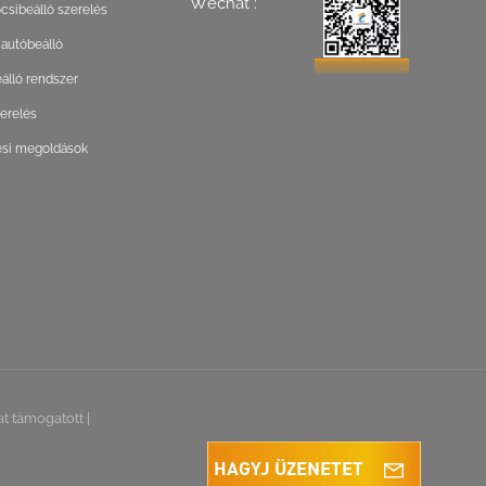
Wechat :
csibeálló szerelés
 autóbeálló
lló rendszer
zerelés
ési megoldások
at támogatott
|
HAGYJ ÜZENETET