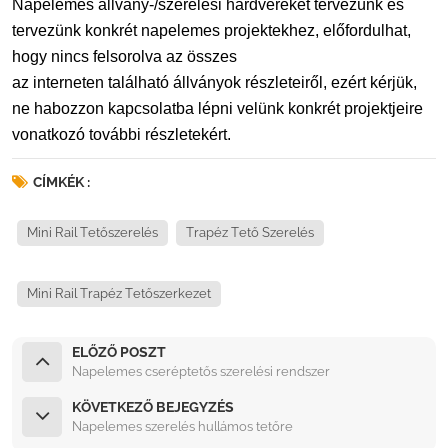
Napelemes állvány-/szerelési hardvereket tervezünk és
tervezünk konkrét napelemes projektekhez, előfordulhat,
hogy nincs felsorolva az összes
az interneten található állványok részleteiről, ezért kérjük,
ne habozzon kapcsolatba lépni velünk konkrét projektjeire
vonatkozó további részletekért.
CÍMKÉK :
Mini Rail Tetőszerelés
Trapéz Tető Szerelés
Mini Rail Trapéz Tetőszerkezet
ELŐZŐ POSZT
Napelemes cseréptetős szerelési rendszer
KÖVETKEZŐ BEJEGYZÉS
Napelemes szerelés hullámos tetőre