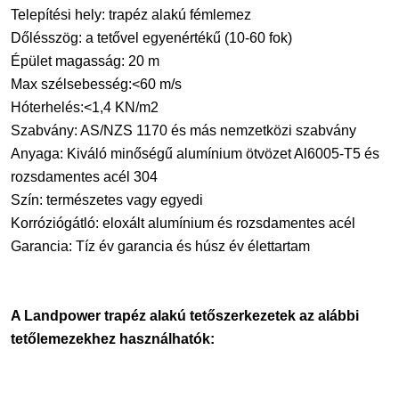
Telepítési hely: trapéz alakú fémlemez
Dőlésszög: a tetővel egyenértékű (10-60 fok)
Épület magasság: 20 m
Max szélsebesség:<60 m/s
Hóterhelés:<1,4 KN/m2
Szabvány: AS/NZS 1170 és más nemzetközi szabvány
Anyaga: Kiváló minőségű alumínium ötvözet Al6005-T5 és
rozsdamentes acél 304
Szín: természetes vagy egyedi
Korróziógátló: eloxált alumínium és rozsdamentes acél
Garancia: Tíz év garancia és húsz év élettartam
A Landpower trapéz alakú tetőszerkezetek az alábbi
tetőlemezekhez használhatók: