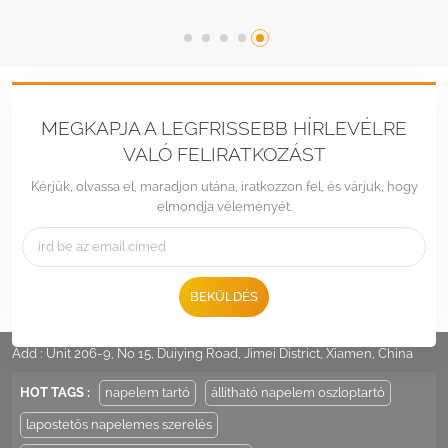
MEGKAPJA A LEGFRISSEBB HÍRLEVÉLRE
VALÓ FELIRATKOZÁST
Kérjük, olvassa el, maradjon utána, iratkozzon fel, és várjuk, hogy
elmondja véleményét.
BEKÜLDÉS
Tel :
+86 -592-6212776
Email :
Sales@LandpowerSolar.com
Add : Unit 206-9, No 15, Duiying Road, Jimei District, Xiamen, China
HOT TAGS :
napelem tartó
állítható napelem oszloptartó
lapostetős napelemes szerelés