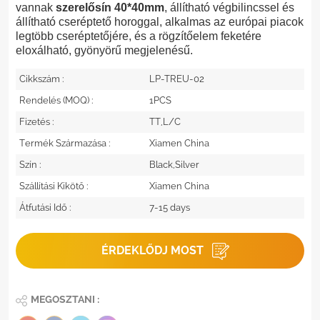
vannak
szerelősín 40*40mm
, állítható végbilincssel és
állítható cseréptető horoggal, alkalmas az európai piacok
legtöbb cseréptetőjére, és a rögzítőelem feketére
eloxálható, gyönyörű megjelenésű.
Cikkszám :
LP-TREU-02
Rendelés (MOQ) :
1PCS
Fizetés :
TT,L/C
Termék Származása :
Xiamen China
Szín :
Black,Silver
Szállítási Kikötő :
Xiamen China
Átfutási Idő :
7-15 days
ÉRDEKLŐDJ MOST
MEGOSZTANI :