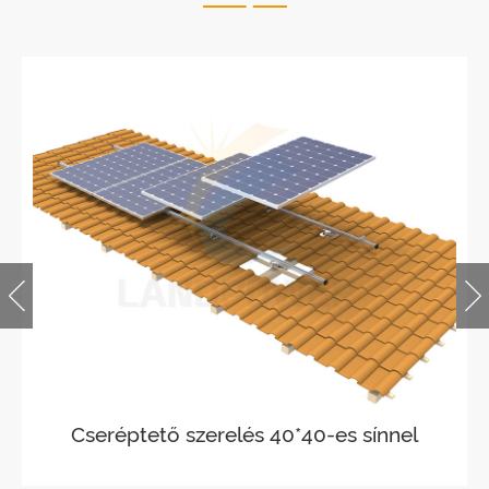
Cseréptető szerelés 40*40-es sínnel