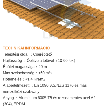
TECHNIKAI INFORMÁCIÓ
：
Telepítési oldal
Cseréptető
：
（
）
Hajlásszög
Öblítve a tetővel
10-60 fok
：
Épület magassága
20 m
：
Max szélsebesség
<60 m/s
：
Hóterhelés
<1,4 KN/m2
：
Alapértelmezett
En 1090, AS/NZS 1170 és más
nemzetközi szabvány
：
Anyag
Alumínium 6005-T5 és rozsdamentes acél A2
(304), EPDM