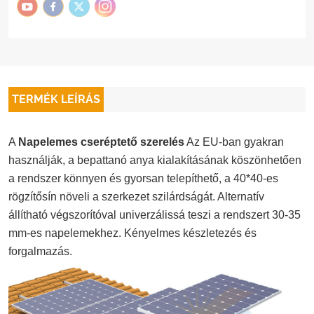
TERMÉK LEÍRÁS
A
Napelemes cseréptető szerelés
Az EU-ban gyakran
használják, a bepattanó anya kialakításának köszönhetően
a rendszer könnyen és gyorsan telepíthető, a 40*40-es
rögzítősín növeli a szerkezet szilárdságát. Alternatív
állítható végszorítóval univerzálissá teszi a rendszert 30-35
mm-es napelemekhez. Kényelmes készletezés és
forgalmazás.