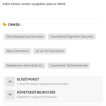
külön kérése esetén nyugodtan jelezze felénk.
CÍMKÉK :
Wasi Napelemes Szerelés
Cseréptető Napelem Szerelés
Wasi Szerelősín
40*40-Es Szerelősín
Napelemes Szerelősín Eu
Cseréptető Tartószerkezet
ELŐZŐ POSZT
U Rail fémtetős napelemes szerelés
KÖVETKEZŐ BEJEGYZÉS
Napelem végszorító készlet