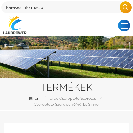
TERMÉKEK
/
/
Itthon
Ferde Cseréptető Szerelés
Cseréptető Szerelés 40*40-Es Sínnel