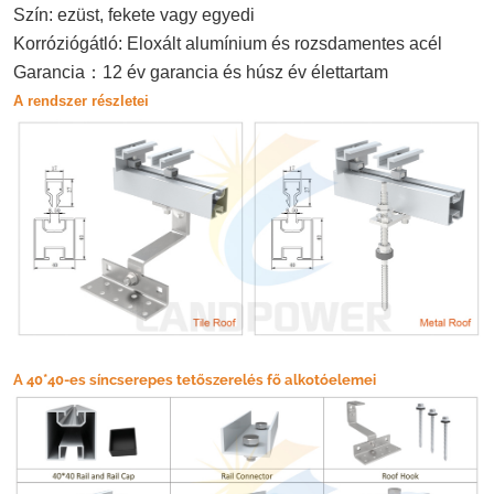
Szín: ezüst, fekete vagy egyedi
Korróziógátló: Eloxált alumínium és rozsdamentes acél
：
Garancia
12 év garancia és húsz év élettartam
A rendszer részletei
A 40*40-es síncserepes tetőszerelés fő alkotóelemei