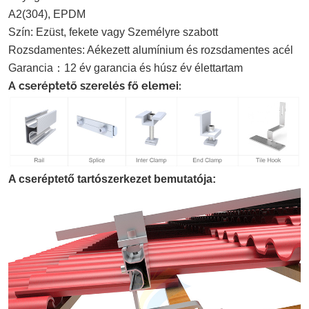
A2(
304
), EPDM
Szín:
Ezüst, fekete vagy
Személyre szabott
Rozsdamentes
:
A
ékezett alumínium és rozsdamentes acél
Garancia
：
12
év garancia és húsz év élettartam
A cseréptető szerelés fő elemei:
A cseréptető tartószerkezet bemutatója: