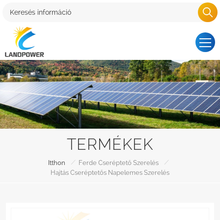
TERMÉKEK
/
/
Itthon
Ferde Cseréptető Szerelés
Hajtás Cseréptetős Napelemes Szerelés