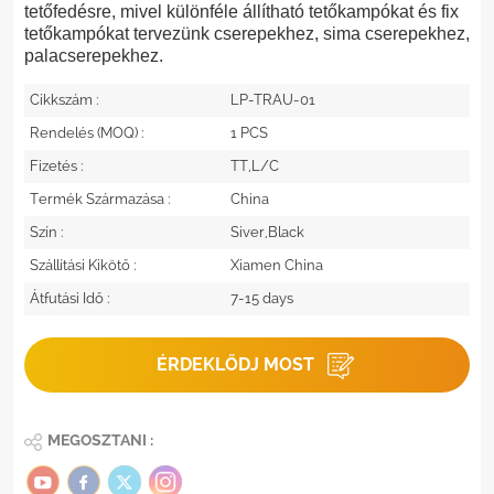
tetőfedésre, mivel különféle állítható tetőkampókat és fix
tetőkampókat tervezünk cserepekhez, sima cserepekhez,
palacserepekhez.
Cikkszám :
LP-TRAU-01
Rendelés (MOQ) :
1 PCS
Fizetés :
TT,L/C
Termék Származása :
China
Szín :
Siver,Black
Szállítási Kikötő :
Xiamen China
Átfutási Idő :
7-15 days
ÉRDEKLŐDJ MOST
MEGOSZTANI :