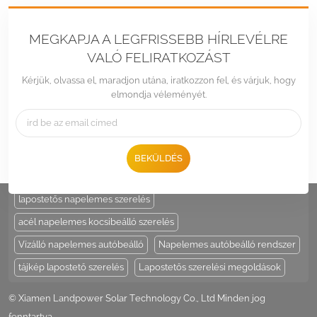
MEGKAPJA A LEGFRISSEBB HÍRLEVÉLRE
VALÓ FELIRATKOZÁST
Kérjük, olvassa el, maradjon utána, iratkozzon fel, és várjuk, hogy
elmondja véleményét.
Tel :
+86 -592-6212776
Email :
Sales@LandpowerSolar.com
Add : Unit 206-9, No 15, Duiying Road, Jimei District, Xiamen, China
BEKÜLDÉS
HOT TAGS :
napelem tartó
állítható napelem oszloptartó
lapostetős napelemes szerelés
acél napelemes kocsibeálló szerelés
Vízálló napelemes autóbeálló
Napelemes autóbeálló rendszer
tájkép lapostető szerelés
Lapostetős szerelési megoldások
© Xiamen Landpower Solar Technology Co., Ltd Minden jog
fenntartva .