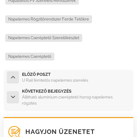
Hajtástetős PV Szerelési Rendszerek
Napelemes Rögzítőrendszer Ferde Tetőkre
Napelemes Cseréptető Szerelőkészlet
Napelemes Cseréptető
ELŐZŐ POSZT
U Rail fémtetős napelemes szerelés
KÖVETKEZŐ BEJEGYZÉS
Állítható alumínium cseréptető horog napelemes
rögzítés
HAGYJON ÜZENETET