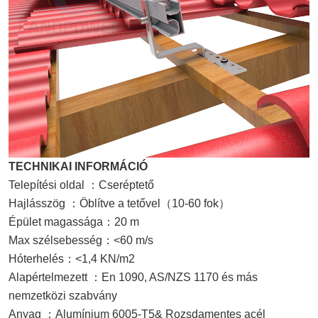
TECHNIKAI INFORMÁCIÓ
Telepítési oldal
：
Cseréptető
Hajlásszög
：
Öblítve a tetővel
（
10-60 fok
）
Épület magassága
：
20 m
Max szélsebesség
：
<60 m/s
Hóterhelés
：
<1,4 KN/m2
Alapértelmezett
：
En 1090,
AS/NZS 1170 és más
nemzetközi szabvány
Anyag
：
Alumínium 6005-T5& Rozsdamentes acél