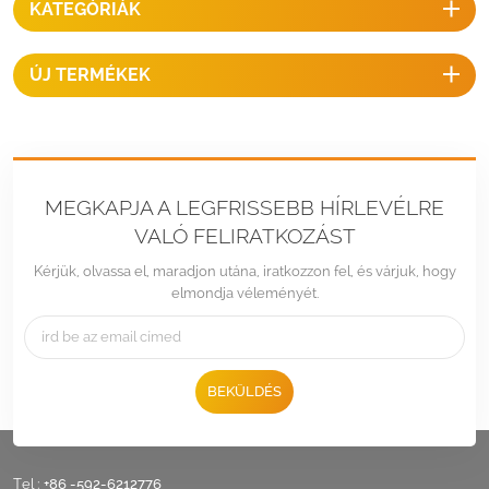
KATEGÓRIÁK
palacserepekhez.
ÚJ TERMÉKEK
MEGKAPJA A LEGFRISSEBB HÍRLEVÉLRE
VALÓ FELIRATKOZÁST
Kérjük, olvassa el, maradjon utána, iratkozzon fel, és várjuk, hogy
elmondja véleményét.
BEKÜLDÉS
Tel :
+86 -592-6212776