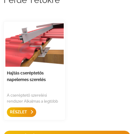
Hajtás cseréptetős
napelemes szerelés
A cseréptető szerelési
rendszer Alkalmas a legtöbb
tetőfedésre, mivel különféle
RÉSZLET
állítható tetőkampókat és fix
tetőkampókat tervezünk
cserepekhez, sima
cserepekhez,