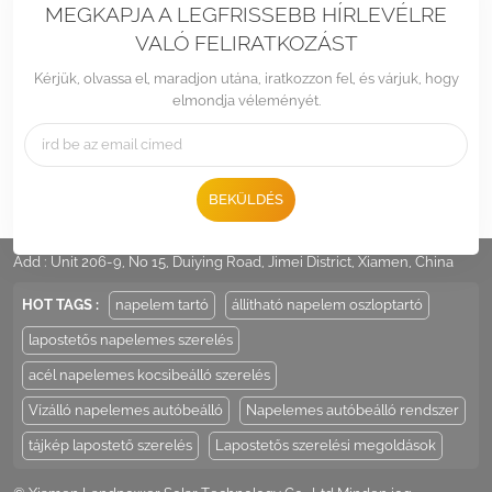
MEGKAPJA A LEGFRISSEBB HÍRLEVÉLRE
VALÓ FELIRATKOZÁST
Kérjük, olvassa el, maradjon utána, iratkozzon fel, és várjuk, hogy
elmondja véleményét.
BEKÜLDÉS
Tel :
+86 -592-6212776
Email :
Sales@LandpowerSolar.com
Add : Unit 206-9, No 15, Duiying Road, Jimei District, Xiamen, China
HOT TAGS :
napelem tartó
állítható napelem oszloptartó
lapostetős napelemes szerelés
acél napelemes kocsibeálló szerelés
Vízálló napelemes autóbeálló
Napelemes autóbeálló rendszer
tájkép lapostető szerelés
Lapostetős szerelési megoldások