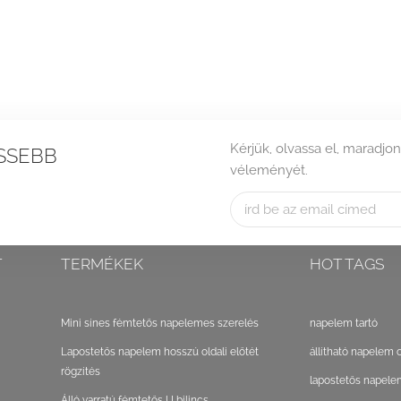
Kérjük, olvassa el, maradjon
SSEBB
véleményét.
T
TERMÉKEK
HOT TAGS
Mini sínes fémtetős napelemes szerelés
napelem tartó
Lapostetős napelem hosszú oldali előtét
állítható napelem 
rögzítés
lapostetős napele
Álló varratú fémtetős U bilincs