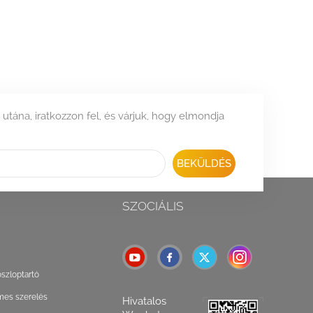
 utána, iratkozzon fel, és várjuk, hogy elmondja
BEKÜLDÉS
SZOCIÁLIS
oszloptartó
mes szerelés
Hivatalos