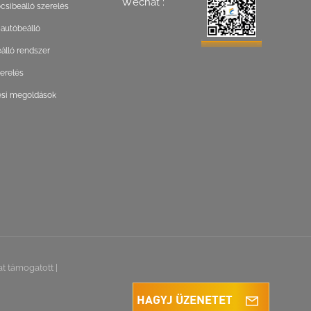
Wechat :
csibeálló szerelés
 autóbeálló
lló rendszer
zerelés
ési megoldások
at támogatott
|
HAGYJ ÜZENETET