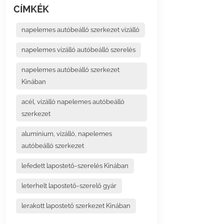
CÍMKÉK
napelemes autóbeálló szerkezet vízálló
napelemes vízálló autóbeálló szerelés
napelemes autóbeálló szerkezet
Kínában
acél, vízálló napelemes autóbeálló
szerkezet
alumínium, vízálló, napelemes
autóbeálló szerkezet
lefedett lapostető-szerelés Kínában
leterhelt lapostető-szerelő gyár
lerakott lapostető szerkezet Kínában