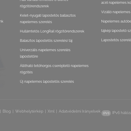
acél napelemes ko
rögzítőrendszerek
Vízálló napelemes
Kelet-nyugati lapostetős ballasztos
nk
Napelemes autóbeá
napelemes szerelés
tájkép lapostető s
Hullámtetős LongRail rögzítőrendszerek
Lapostetős szerel
Balasztos lapostetős szerelési táj
Univerzális napelemes szerelés
lapostetőre
Állítható tetőhorgos cseréptető napelemes
rögzítés
Új napelemes lapostetős szerelés
|
Blog
|
Webhelytérkép
|
Xml
|
Adatvédelmi Irányelvek
IPv6 hálóz