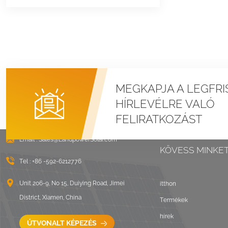
MEGKAPJA A LEGFRI
HÍRLEVÉLRE VALÓ
FELIRATKOZÁST
Email :
Sales@LandpowerSolar.com
KÖVESS MINKE
Tel :
+86 -592-6212776
Unit 206-9, No 15, Duiying Road, Jimei
itthon
District, Xiamen, China
Termékek
hírek
ÚTVONALT KÉPEZÉS