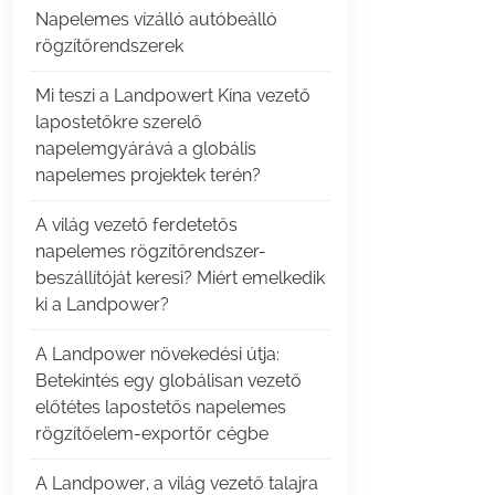
Napelemes vízálló autóbeálló
rögzítőrendszerek
Mi teszi a Landpowert Kína vezető
lapostetőkre szerelő
napelemgyárává a globális
napelemes projektek terén?
A világ vezető ferdetetős
napelemes rögzítőrendszer-
beszállítóját keresi? Miért emelkedik
ki a Landpower?
A Landpower növekedési útja:
Betekintés egy globálisan vezető
előtétes lapostetős napelemes
rögzítőelem-exportőr cégbe
A Landpower, a világ vezető talajra