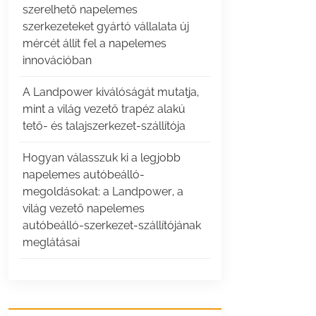
szerelhető napelemes
szerkezeteket gyártó vállalata új
mércét állít fel a napelemes
innovációban
A Landpower kiválóságát mutatja,
mint a világ vezető trapéz alakú
tető- és talajszerkezet-szállítója
Hogyan válasszuk ki a legjobb
napelemes autóbeálló-
megoldásokat: a Landpower, a
világ vezető napelemes
autóbeálló-szerkezet-szállítójának
meglátásai