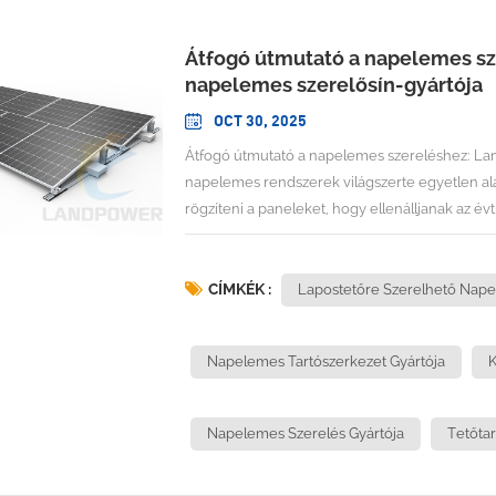
Átfogó útmutató a napelemes sz
napelemes szerelősín-gyártója
OCT 30, 2025
Átfogó útmutató a napelemes szereléshez: Landpower, a világ vezető napelemes szerelősín-gyártójaA napelemes rendszerek világszerte egyetlen alapvető kérdésen alapulnak: hogyan lehet biztonságosan rögzíteni a paneleket, hogy ellenálljanak az évtizedekig tartó környezeti kihívásoknak, miközben optimális teljesítményt nyújtanak? A válasz a speciális gyártókban rejlik, akik elsajátították a napelemes rögzítősínek művészetét és tudományát. Mivel a napelemes PV rögzítőrendszerek piaca 2025-re eléri a 43,89 milliárd USD-t, és várhatóan 2030-ra eléri az 55,14 milliárd USD-t, 4,67%-os éves összetett növekedési rátával (CAGR), a megbízható szerelési megoldások iránti kereslet minden eddiginél nagyobb. Az iparág vezetői között, amelyek ezt a növekvő igényt kielégítik, ott van a Xiamen Landpower Solar Technology Co., Ltd., amelyet a ... Globálisan vezető napelemes szerelősín-gyár több mint 12 éves speciális gyártási tapasztalattal.A napelemes szerelés alapjainak megértése: A teljes keretrendszerA napelemes rögzítőrendszerek a fotovoltaikus telepítések szerkezeti alapját képezik, biztonságosan rögzítve a paneleket a tetőkhöz, a talajszerkezetekhez vagy a speciális rögzítőplatformokhoz. A rögzítőrendszer megválasztása közvetlenül befolyásolja a telepítés hatékonyságát, a hosszú távú tartósságot és a projekt általános gazdaságosságát.Napelemes rögzítőrendszerek típusai: Műszaki áttekintésA napelemes szerelési környezet számos különböző megközelítést foglal magában, amelyek mindegyike adott alkalmazásokhoz és környezeti feltételekhez lett kifejlesztve:Sínes rögzítőrendszerekSínes telepítések esetén a fém síneket a tetőhöz rögzítik, a napelemeket pedig a sínekhez rögzítik, hogy a helyükön tartsák azokat. Ez a hagyományos megközelítés kiváló rugalmasságot kínál a panelek elrendezésében, és leegyszerűsíti a karbantartási hozzáférést. A sínes rendszerek alumínium vagy acél síneket használnak, amelyek egyenletesen osztják el a terhelést több rögzítési ponton.Sín nélküli rögzítőrendszerekA sín nélküli rendszerek közvetlenül a tetőhöz rögzítik az alkatrészeket a panelek megtartásához, közbenső sínszerkezetek nélkül. Ez a megközelítés csökkenti az anyagköltségeket és a telepítési időt, de a telepítés során pontos pozicionálást igényel.Talajra szerelhető rendszerekA közmű- és nagyméretű kereskedelmi telepítésekhez tervezett talajra szerelhető rendszerek optimális panelelrendezést és egyszerűsített karbantartási hozzáférést biztosítanak. Ezek a rendszerek különféle alapozási típusokhoz illeszkednek, a beton alapozásoktól a leterhelt kialakításokig.Állítható rögzítőrendszerekAz állítható sínre szerelhető készletek rugalmasságot kínálnak a dőlésszögek beállításához, lehetővé téve az optimalizálást az évszakos változásokhoz vagy az adott teljesítménykövetelményekhez. Ezek a rendszerek a napelemek precíz pozicionálásával fokozott energiahozamot biztosítanak.Kritikus tervezési szempontok a sikeres szerelés érdekébenA professzionális rögzítőrendszer kiválasztása számos tényező gondos mérlegelését igényli:Szerkezeti terhelési követelményekA megfelelően telepített napelemes rögzítőrendszerek 160-290 km/h sebességű szélnek is ellenállnak, a tervezési minőségtől és a telepítési szabványoktól függően. A mérnököknek figyelembe kell venniük az állandó terheléseket, az élő terheléseket, a szél felszívó erejét és a szeizmikus erőket a rögzítőelemek meghatározásakor.AnyagválasztásÁltalában nagy szilárdságú alumíniumötvözetből vagy horganyzott acélból készül, jó teherbírással és időjárásállósággal. Az anyagválasztás befolyásolja a korrózióállóságot, a hőtágulást és a hosszú távú szerkezeti integritást.Telepítési hatékonyságA lakossági napelemes rendszerek telepítési folyamata jellemzően 1-3 napot vesz igénybe, a rendszer méretétől, a tető bonyolultságától és az időjárási viszonyoktól függően. A rendszer tervezésének egyensúlyt kell teremtenie a szerkezeti teljesítmény és a telepítés praktikussága között.A piaci dinamika a szerelőinnováció mozgatórugójaA rögzítőrendszerek iparága a szélesebb körű napelemes piaci trendeket tükrözi, a telepítések száma lépést tart a globális napelemes kapacitással, amely 2024-ben elérte a 600 GW-ot. Ez a hatalmas kapacitásbővítés jelentős keresletet teremt az olyan szerelési megoldások iránt, amelyek ötvözik a teljesítményt, a megbízhatóságot és a költséghatékonyságot.A regionális piaci eltérések befolyásolják a rögzítőrendszerek követelményeit. Az európai piacok a mérnöki tanúsítványokat és a környezeti tartósságot hangsúlyozzák, míg a gyorsan növekvő áz
CÍMKÉK :
Lapostetőre Szerelhető Nape
Napelemes Tartószerkezet Gyártója
K
Napelemes Szerelés Gyártója
Tetőtar