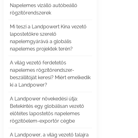
Napelemes vízálló autóbeálló
rögzítőrendszerek
Mi teszi a Landpowert Kína vezető
lapostetőkre szerelő
napelemgyárává a globális
napelemes projektek terén?
A világ vezető ferdetetős
napelemes rögzítőrendszer-
beszállítóját keresi? Miért emelkedik
ki a Landpower?
A Landpower növekedési útja:
Betekintés egy globálisan vezető
előtétes lapostetős napelemes
rögzítőelem-exportőr cégbe
A Landpower, a világ vezető talajra