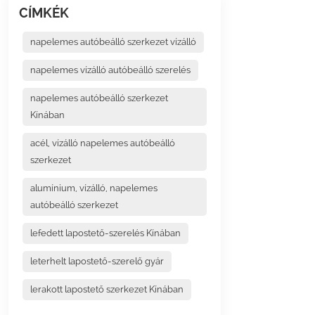
CÍMKÉK
napelemes autóbeálló szerkezet vízálló
napelemes vízálló autóbeálló szerelés
napelemes autóbeálló szerkezet
Kínában
acél, vízálló napelemes autóbeálló
szerkezet
alumínium, vízálló, napelemes
autóbeálló szerkezet
lefedett lapostető-szerelés Kínában
leterhelt lapostető-szerelő gyár
lerakott lapostető szerkezet Kínában