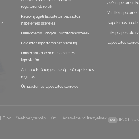
acél napelemes ko
rögzítőrendszerek
Vízálló napelemes
Kelet-nyugati lapostetős ballasztos
nk
Napelemes autóbeá
napelemes szerelés
tájkép lapostető s
Hullámtetős LongRail rögzítőrendszerek
Lapostetős szerel
Balasztos lapostetős szerelési táj
Univerzális napelemes szerelés
lapostetőre
Állítható tetőhorgos cseréptető napelemes
rögzítés
Új napelemes lapostetős szerelés
|
Blog
|
Webhelytérkép
|
Xml
|
Adatvédelmi Irányelvek
IPv6 hálóz