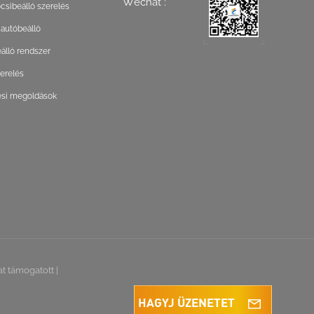
Wechat :
csibeálló szerelés
 autóbeálló
lló rendszer
zerelés
ési megoldások
at támogatott
|
HAGYJ ÜZENETET