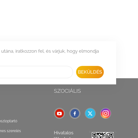
 utána, iratkozzon fel, és várjuk, hogy elmondja
BEKÜLDÉS
SZOCIÁLIS
oszloptartó
mes szerelés
Hivatalos