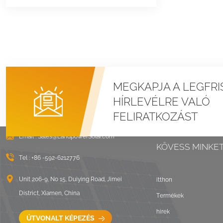
MEGKAPJA A LEGFRI
HÍRLEVÉLRE VALÓ
FELIRATKOZÁST
Email :
Sales@LandpowerSolar.com
KÖVESS MINKE
Tel :
+86 -592-6212776
Unit 206-9, No 15, Duiying Road, Jimei
itthon
District, Xiamen, China
Termékek
hírek
ÚTVONALT KÉPEZÉS