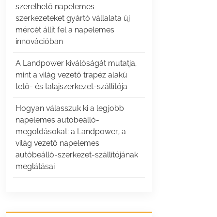
szerelhető napelemes
szerkezeteket gyártó vállalata új
mércét állít fel a napelemes
innovációban
A Landpower kiválóságát mutatja,
mint a világ vezető trapéz alakú
tető- és talajszerkezet-szállítója
Hogyan válasszuk ki a legjobb
napelemes autóbeálló-
megoldásokat: a Landpower, a
világ vezető napelemes
autóbeálló-szerkezet-szállítójának
meglátásai