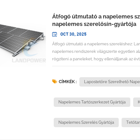
Átfogó útmutató a napelemes sz
napelemes szerelősín-gyártója
OCT 30, 2025
Átfogó útmutató a napelemes szereléshez: Landpower, a világ vezető napelemes szerelősín-gyártójaA napelemes rendszerek világszerte egyetlen alapvető kérdésen alapulnak: hogyan lehet biztonságosan rögzíteni a paneleket, hogy ellenálljanak az évtizedekig tartó környezeti kihívásoknak, miközben optimális teljesítményt nyújtanak? A válasz a speciális gyártókban rejlik, akik elsajátították a napelemes rögzítősínek művészetét és tudományát. Mivel a napelemes PV rögzítőrendszerek piaca 2025-re eléri a 43,89 milliárd USD-t, és várhatóan 2030-ra eléri az 55,14 milliárd USD-t, 4,67%-os éves összetett növekedési rátával (CAGR), a megbízható szerelési megoldások iránti kereslet minden eddiginél nagyobb. Az iparág vezetői között, amelyek ezt a növekvő igényt kielégítik, ott van a Xiamen Landpower Solar Technology Co., Ltd., amelyet a ... Globálisan vezető napelemes szerelősín-gyár több mint 12 éves speciális gyártási tapasztalattal.A napelemes szerelés alapjainak megértése: A teljes keretrendszerA napelemes rögzítőrendszerek a fotovoltaikus telepítések szerkezeti alapját képezik, biztonságosan rögzítve a paneleket a tetőkhöz, a talajszerkezetekhez vagy a speciális rögzítőplatformokhoz. A rögzítőrendszer megválasztása közvetlenül befolyásolja a telepítés hatékonyságát, a hosszú távú tartósságot és a projekt általános gazdaságosságát.Napelemes rögzítőrendszerek típusai: Műszaki áttekintésA napelemes szerelési környezet számos különböző megközelítést foglal magában, amelyek mindegyike adott alkalmazásokhoz és környezeti feltételekhez lett kifejlesztve:Sínes rögzítőrendszerekSínes telepítések esetén a fém síneket a tetőhöz rögzítik, a napelemeket pedig a sínekhez rögzítik, hogy a helyükön tartsák azokat. Ez a hagyományos megközelítés kiváló rugalmasságot kínál a panelek elrendezésében, és leegyszerűsíti a karbantartási hozzáférést. A sínes rendszerek alumínium vagy acél síneket használnak, amelyek egyenletesen osztják el a terhelést több rögzítési ponton.Sín nélküli rögzítőrendszerekA sín nélküli rendszerek közvetlenül a tetőhöz rögzítik az alkatrészeket a panelek megtartásához, közbenső sínszerkezetek nélkül. Ez a megközelítés csökkenti az anyagköltségeket és a telepítési időt, de a telepítés során pontos pozicionálást igényel.Talajra szerelhető rendszerekA közmű- és nagyméretű kereskedelmi telepítésekhez tervezett talajra szerelhető rendszerek optimális panelelrendezést és egyszerűsített karbantartási hozzáférést biztosítanak. Ezek a rendszerek különféle alapozási típusokhoz illeszkednek, a beton alapozásoktól a leterhelt kialakításokig.Állítható rögzítőrendszerekAz állítható sínre szerelhető készletek rugalmasságot kínálnak a dőlésszögek beállításához, lehetővé téve az optimalizálást az évszakos változásokhoz vagy az adott teljesítménykövetelményekhez. Ezek a rendszerek a napelemek precíz pozicionálásával fokozott energiahozamot biztosítanak.Kritikus tervezési szempontok a sikeres szerelés érdekébenA professzionális rögzítőrendszer kiválasztása számos tényező gondos mérlegelését igényli:Szerkezeti terhelési követelményekA megfelelően telepített napelemes rögzítőrendszerek 160-290 km/h sebességű szélnek is ellenállnak, a tervezési minőségtől és a telepítési szabványoktól függően. A mérnököknek figyelembe kell venniük az állandó terheléseket, az élő terheléseket, a szél felszívó erejét és a szeizmikus erőket a rögzítőelemek meghatározásakor.AnyagválasztásÁltalában nagy szilárdságú alumíniumötvözetből vagy horganyzott acélból készül, jó teherbírással és időjárásállósággal. Az anyagválasztás befolyásolja a korrózióállóságot, a hőtágulást és a hosszú távú szerkezeti integritást.Telepítési hatékonyságA lakossági napelemes rendszerek telepítési folyamata jellemzően 1-3 napot vesz igénybe, a rendszer méretétől, a tető bonyolultságától és az időjárási viszonyoktól függően. A rendszer tervezésének egyensúlyt kell teremtenie a szerkezeti teljesítmény és a telepítés praktikussága között.A piaci dinamika a szerelőinnováció mozgatórugójaA rögzítőrendszerek iparága a szélesebb körű napelemes piaci trendeket tükrözi, a telepítések száma lépést tart a globális napelemes kapacitással, amely 2024-ben elérte a 600 GW-ot. Ez a hatalmas kapacitásbővítés jelentős keresletet teremt az olyan szerelési megoldások iránt, amelyek ötvözik a teljesítményt, a megbízhatóságot és a költséghatékonyságot.A regionális piaci eltérések befolyásolják a rögzítőrendszerek követelményeit. Az európai piacok a mérnöki tanúsítványokat és a környezeti tartósságot hangsúlyozzák, míg a gyorsan növekvő áz
CÍMKÉK :
Lapostetőre Szerelhető Nape
Napelemes Tartószerkezet Gyártója
K
Napelemes Szerelés Gyártója
Tetőtar