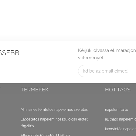
Kérjük, olvassa el, maradjon
SSEBB
véleményét.
T
TERMÉKEK
HOT TAGS
Mini sínes fémtetős napelemes szerelés
napelem tartó
Lapostetős napelem hosszú oldali előtét
állítható napelem 
rögzítés
lapostetős napele
Álló varratú fémtetős U bilincs