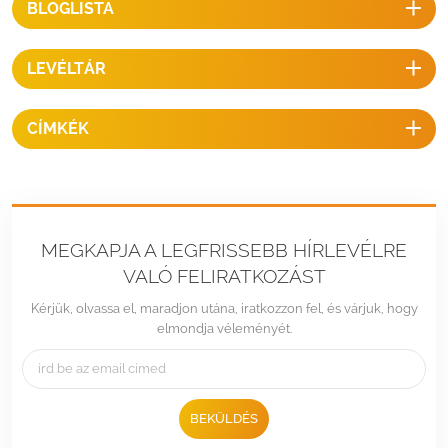
BLOGLISTA
(bemutató): Napelemes állvány-/szerelési hardvereket tervezünk és
tervezünk konkrét napelemes projektekhez, előfordulhat, hogy nincs
felsorolva az összesaz interneten való állványozás részleteit, ezért
LEVÉLTÁR
kérjük, ne habozzon lépjen kapcsolatba velünk konkrét projektjeinek
további részleteiért.
CÍMKÉK
MEGKAPJA A LEGFRISSEBB HÍRLEVÉLRE
VALÓ FELIRATKOZÁST
Kérjük, olvassa el, maradjon utána, iratkozzon fel, és várjuk, hogy
elmondja véleményét.
BEKÜLDÉS