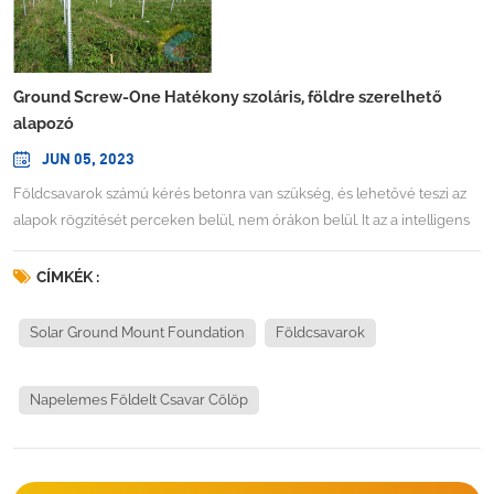
Ground Screw-One Hatékony szoláris, földre szerelhető
alapozó
JUN 05, 2023
Földcsavarok számú kérés betonra van szükség, és lehetővé teszi az
alapok rögzítését perceken belül, nem órákon belül. It az a intelligens
alternatív rögzítési módszer minden típusú, szilárd alapot igénylő
telepítéshez. Földcsavarunkat percek alatt, várakozási idő nélkül
CÍMKÉK :
beépítjük, azonnal használható és használható ellenáll a nyomásnak,
és a talaj az eszköz egyszerű lecsavarásával visszaáll az eredeti
Solar Ground Mount Foundation
Földcsavarok
állapotába. A föld A csavarok újrafelhasználhatók, és szükség szerint
többször áthelyezhetők. TELEPÍTÉS SZOLÁRFÖLDRE SZERELT
Napelemes Földelt Csavar Cölöp
PROJEKTHOZ: Földcsavarok specifikációiMegjegyzés: személyre
szabott földcsavarokat tervezünk a különböző talajokhoz a PV földre
szerelt telepítéshez. Kérjük, vegye fel velünk a kapcsolatot konkrét
projektekkel kapcsolatban.FÖLDI CSAVARCALOM TELEPÍTÉSI VIDEÓ