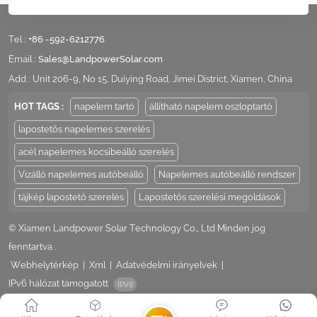
Tel :
+86 -592-6212776
Email :
Sales@LandpowerSolar.com
Add : Unit 206-9, No 15, Duiying Road, Jimei District, Xiamen, China
HOT TAGS :
napelem tartó
állítható napelem oszloptartó
lapostetős napelemes szerelés
acél napelemes kocsibeálló szerelés
Vízálló napelemes autóbeálló
Napelemes autóbeálló rendszer
tájkép lapostető szerelés
Lapostetős szerelési megoldások
© Xiamen Landpower Solar Technology Co., Ltd Minden jog
fenntartva .
Webhelytérkép
|
Xml
|
Adatvédelmi irányelvek
|
IPv6 hálózat támogatott