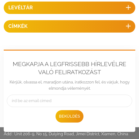
felsorolva az összesaz interneten való állványozás részleteit, ezért
LEVÉLTÁR
kérjük, ne habozzon lépjen kapcsolatba velünk konkrét projektjeinek
további részleteiért.
CÍMKÉK
MEGKAPJA A LEGFRISSEBB HÍRLEVÉLRE
VALÓ FELIRATKOZÁST
Kérjük, olvassa el, maradjon utána, iratkozzon fel, és várjuk, hogy
elmondja véleményét.
BEKÜLDÉS
Tel :
+86 -592-6212776
Email :
Sales@LandpowerSolar.com
Add : Unit 206-9, No 15, Duiying Road, Jimei District, Xiamen, China