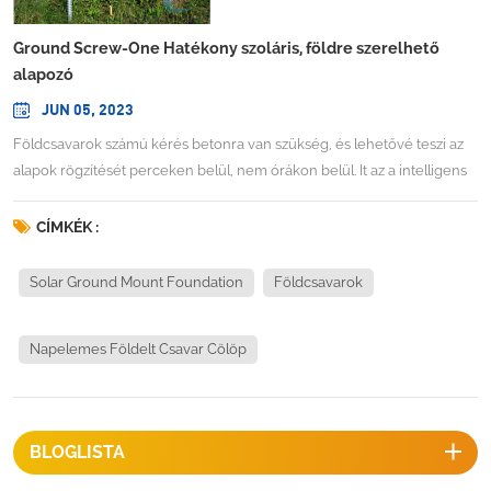
Ground Screw-One Hatékony szoláris, földre szerelhető
alapozó
JUN 05, 2023
Földcsavarok számú kérés betonra van szükség, és lehetővé teszi az
alapok rögzítését perceken belül, nem órákon belül. It az a intelligens
alternatív rögzítési módszer minden típusú, szilárd alapot igénylő
telepítéshez. Földcsavarunkat percek alatt, várakozási idő nélkül
CÍMKÉK :
beépítjük, azonnal használható és használható ellenáll a nyomásnak,
és a talaj az eszköz egyszerű lecsavarásával visszaáll az eredeti
Solar Ground Mount Foundation
Földcsavarok
állapotába. A föld A csavarok újrafelhasználhatók, és szükség szerint
többször áthelyezhetők. TELEPÍTÉS SZOLÁRFÖLDRE SZERELT
Napelemes Földelt Csavar Cölöp
PROJEKTHOZ: Földcsavarok specifikációiMegjegyzés: személyre
szabott földcsavarokat tervezünk a különböző talajokhoz a PV földre
szerelt telepítéshez. Kérjük, vegye fel velünk a kapcsolatot konkrét
projektekkel kapcsolatban.FÖLDI CSAVARCALOM TELEPÍTÉSI VIDEÓ
BLOGLISTA
(bemutató): Napelemes állvány-/szerelési hardvereket tervezünk és
tervezünk konkrét napelemes projektekhez, előfordulhat, hogy nincs