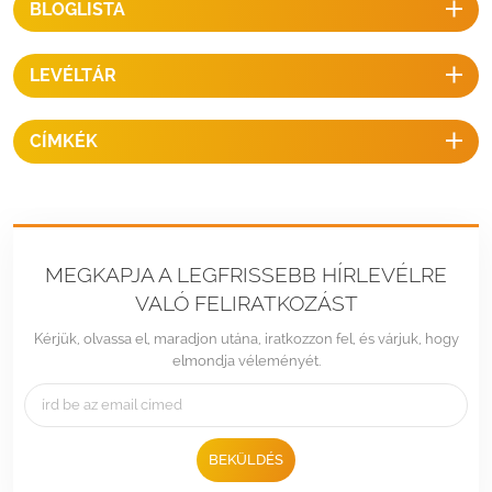
BLOGLISTA
(bemutató): Napelemes állvány-/szerelési hardvereket tervezünk és
tervezünk konkrét napelemes projektekhez, előfordulhat, hogy nincs
felsorolva az összesaz interneten való állványozás részleteit, ezért
LEVÉLTÁR
kérjük, ne habozzon lépjen kapcsolatba velünk konkrét projektjeinek
további részleteiért.
CÍMKÉK
MEGKAPJA A LEGFRISSEBB HÍRLEVÉLRE
VALÓ FELIRATKOZÁST
Kérjük, olvassa el, maradjon utána, iratkozzon fel, és várjuk, hogy
elmondja véleményét.
BEKÜLDÉS
Tel :
+86 -592-6212776
Email :
Sales@LandpowerSolar.com