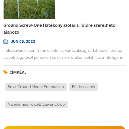
Ground Screw-One Hatékony szoláris, földre szerelhető
alapozó
JUN 05, 2023
Földcsavarok számú kérés betonra van szükség, és lehetővé teszi az
alapok rögzítését perceken belül, nem órákon belül. It az a intelligens
alternatív rögzítési módszer minden típusú, szilárd alapot igénylő
telepítéshez. Földcsavarunkat percek alatt, várakozási idő nélkül
CÍMKÉK :
beépítjük, azonnal használható és használható ellenáll a nyomásnak,
és a talaj az eszköz egyszerű lecsavarásával visszaáll az eredeti
Solar Ground Mount Foundation
Földcsavarok
állapotába. A föld A csavarok újrafelhasználhatók, és szükség szerint
többször áthelyezhetők. TELEPÍTÉS SZOLÁRFÖLDRE SZERELT
Napelemes Földelt Csavar Cölöp
PROJEKTHOZ: Földcsavarok specifikációiMegjegyzés: személyre
szabott földcsavarokat tervezünk a különböző talajokhoz a PV földre
szerelt telepítéshez. Kérjük, vegye fel velünk a kapcsolatot konkrét
projektekkel kapcsolatban.FÖLDI CSAVARCALOM TELEPÍTÉSI VIDEÓ