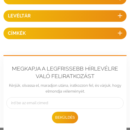
LEVÉLTÁR
CÍMKÉK
MEGKAPJA A LEGFRISSEBB HÍRLEVÉLRE
VALÓ FELIRATKOZÁST
Kérjük, olvassa el, maradjon utána, iratkozzon fel, és várjuk, hogy
elmondja véleményét.
BEKÜLDÉS
Tel :
+86 -592-6212776
Email :
Sales@LandpowerSolar.com