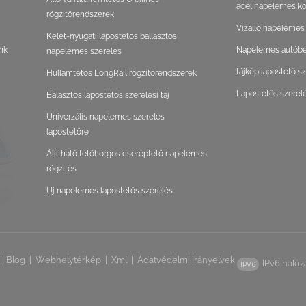
acél napelemes ko
rögzítőrendszerek
Vízálló napelemes
Kelet-nyugati lapostetős ballasztos
nk
Napelemes autóbeá
napelemes szerelés
tájkép lapostető s
Hullámtetős LongRail rögzítőrendszerek
Lapostetős szerel
Balasztos lapostetős szerelési táj
Univerzális napelemes szerelés
lapostetőre
Állítható tetőhorgos cseréptető napelemes
rögzítés
Új napelemes lapostetős szerelés
|
Blog
|
Webhelytérkép
|
Xml
|
Adatvédelmi Irányelvek
IPv6 hálóz