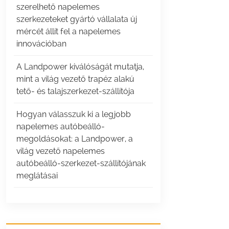
szerelhető napelemes
szerkezeteket gyártó vállalata új
mércét állít fel a napelemes
innovációban
A Landpower kiválóságát mutatja,
mint a világ vezető trapéz alakú
tető- és talajszerkezet-szállítója
Hogyan válasszuk ki a legjobb
napelemes autóbeálló-
megoldásokat: a Landpower, a
világ vezető napelemes
autóbeálló-szerkezet-szállítójának
meglátásai