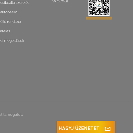
Wechat :
csibeálló szerelés
 autóbeálló
lló rendszer
zerelés
ési megoldások
at támogatott
|
HAGYJ ÜZENETET