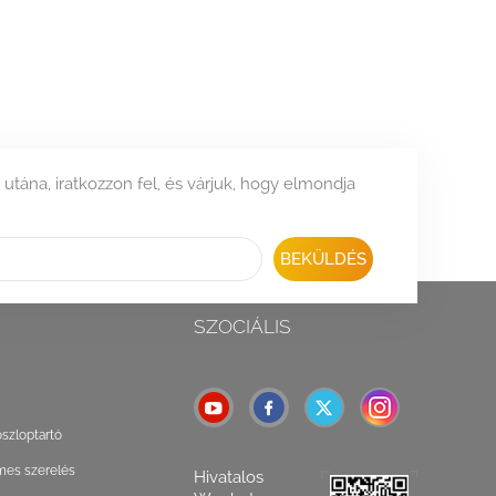
 utána, iratkozzon fel, és várjuk, hogy elmondja
BEKÜLDÉS
SZOCIÁLIS
oszloptartó
mes szerelés
Hivatalos