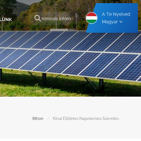
A Te Nyelved
ELÜNK
Magyar
kezet
Alumínium Autóbeálló Tartószerkezet
Acél Autóbeálló Tartószerkezet
/
Itthon
Kínai Előtétes Napelemes Szerelés