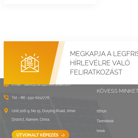
MEGKAPJA A LEGFRI
HÍRLEVÉLRE VALÓ
FELIRATKOZÁST
Email :
Sales@LandpowerSolar.com
KÖVESS MINKE
Tel :
+86 -592-6212776
Unit 206-9, No 15, Duiying Road, Jimei
itthon
District, Xiamen, China
Termékek
hírek
ÚTVONALT KÉPEZÉS