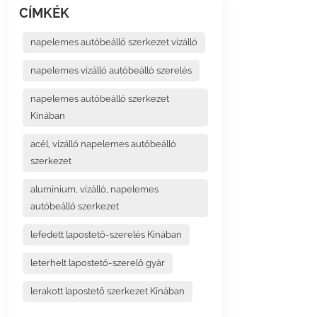
CÍMKÉK
napelemes autóbeálló szerkezet vízálló
napelemes vízálló autóbeálló szerelés
napelemes autóbeálló szerkezet
Kínában
acél, vízálló napelemes autóbeálló
szerkezet
alumínium, vízálló, napelemes
autóbeálló szerkezet
lefedett lapostető-szerelés Kínában
leterhelt lapostető-szerelő gyár
lerakott lapostető szerkezet Kínában