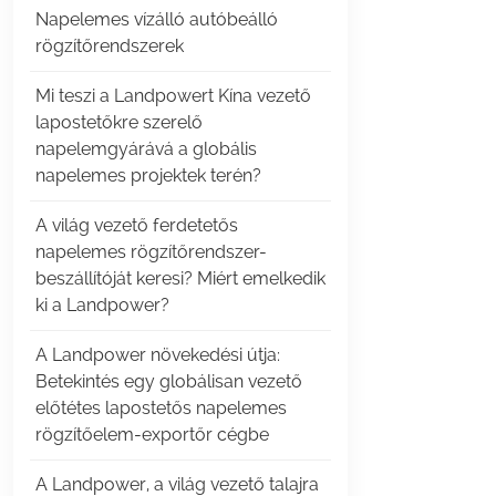
Napelemes vízálló autóbeálló
rögzítőrendszerek
Mi teszi a Landpowert Kína vezető
lapostetőkre szerelő
napelemgyárává a globális
napelemes projektek terén?
A világ vezető ferdetetős
napelemes rögzítőrendszer-
beszállítóját keresi? Miért emelkedik
ki a Landpower?
A Landpower növekedési útja:
Betekintés egy globálisan vezető
előtétes lapostetős napelemes
rögzítőelem-exportőr cégbe
A Landpower, a világ vezető talajra