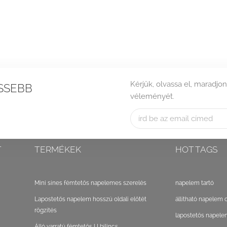
Kérjük, olvassa el, maradjon
SSEBB
véleményét.
T
TERMÉKEK
HOT TAGS
Mini sínes fémtetős napelemes szerelés
napelem tartó
Lapostetős napelem hosszú oldali előtét
állítható napelem 
rögzítés
lapostetős napele
Álló varratú fémtetős U bilincs