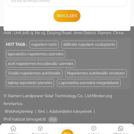
BEKÜLDÉS
Tel :
+86 -592-6212776
Email :
Sales@LandpowerSolar.com
Add : Unit 206-9, No 15, Duiying Road, Jimei District, Xiamen, China
HOT TAGS :
napelem tartó
állítható napelem oszloptartó
lapostetős napelemes szerelés
acél napelemes kocsibeálló szerelés
Vízálló napelemes autóbeálló
Napelemes autóbeálló rendszer
tájkép lapostető szerelés
Lapostetős szerelési megoldások
© Xiamen Landpower Solar Technology Co., Ltd Minden jog
fenntartva .
Webhelytérkép
|
Xml
|
Adatvédelmi irányelvek
|
IPv6 hálózat támogatott