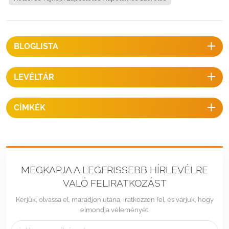
INFORMÁCIÓTelepítési oldal ：Alacsony profilú tető vagy lapos
tetőHajlásszög ：5~30 fok (rögzített)Épület magassága：20 mMax
szélsebesség：
BLOGLISTA
LEVÉLTÁR
CÍMKÉK
MEGKAPJA A LEGFRISSEBB HÍRLEVÉLRE
VALÓ FELIRATKOZÁST
Kérjük, olvassa el, maradjon utána, iratkozzon fel, és várjuk, hogy
elmondja véleményét.