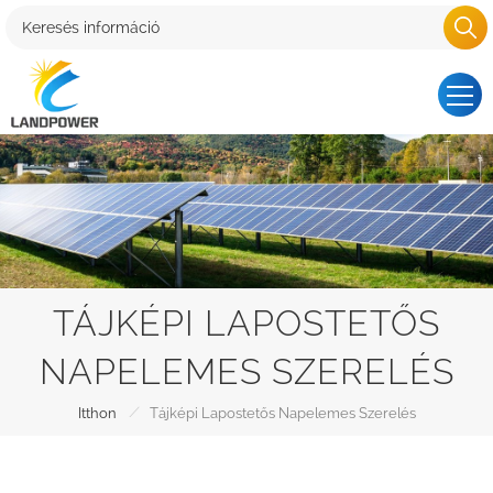
TÁJKÉPI LAPOSTETŐS
NAPELEMES SZERELÉS
/
Itthon
Tájképi Lapostetős Napelemes Szerelés