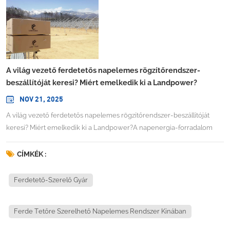
A világ vezető ferdetetős napelemes rögzítőrendszer-
beszállítóját keresi? Miért emelkedik ki a Landpower?
NOV 21, 2025
A világ vezető ferdetetős napelemes rögzítőrendszer-beszállítóját
keresi? Miért emelkedik ki a Landpower?A napenergia-forradalom
átalakítja a világunk energiaellátásának módját, de minden sikeres
napelemes telepítés mögött egy gyakran figyelmen kívül hagyott
CÍMKÉK :
kritikus elem áll: a rögzítőrendszer. Mivel a napelemes PV-
rögzítőrendszerek piaca 2024-ben meghaladta a 38,4 milliárd USD-t,
Ferdetető-Szerelő Gyár
és a becslések szerint 4,9%-os éves összetett növekedési rátával
(CAGR) fog növekedni 2025 és 2034 között, felmerül a kérdés: ki tudja
Ferde Tetőre Szerelhető Napelemes Rendszer Kínában
biztosítani azokat az innovatív, megbízható szerelési megoldásokat,
amelyeket ez a robbanásszerű növekedés megkövetel? A válasz