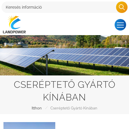
CSERÉPTETŐ GYÁRTÓ
KÍNÁBAN
/
Itthon
Cseréptető Gyártó Kínában