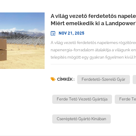
A világ vezető ferdetetős napele
Miért emelkedik ki a Landpower
NOV 21, 2025
A világ vezető ferdetetős napelemes rögzítőre
napenergia-forradalom átalakítja a világunk e
telepítés mögött egy gyakran figyelmen kívül ha
PV-rögzítőrendszerek piaca 2024-ben meghaladt
összetett növekedési rátával (CAGR) fog növeked
azokat az innovatív, megbízható szerelési me
CÍMKÉK :
Ferdetető-Szerelő Gyár
megkövetel? A válasz egyre inkább olyan váll
válnak. Globális vezető hangverseny Tetőre sz
Ferde Tető Vezető Gyártója
Ferde Te
rögzítőrendszerek piacának tájképeA napelemes
több tényező hajt. A fix napelemes szerelési
milliárd USD-t, és a becslések szerint 4,3%-o
Cseréptető Gyártó Kínában
2025 és 2034 között, amit a napelemek árának 
áttérés táplál. Ez a figyelemre méltó bővülés a