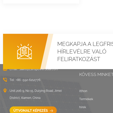
MEGKAPJA A LEGFRI
HÍRLEVÉLRE VALÓ
FELIRATKOZÁST
Email :
Sales@LandpowerSolar.com
KÖVESS MINKE
Tel :
+86 -592-6212776
Unit 206-9, No 15, Duiying Road, Jimei
itthon
District, Xiamen, China
Termékek
hírek
ÚTVONALT KÉPEZÉS