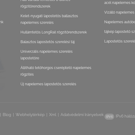
acél napelemes ko
rögzítőrendszerek
Vízálló napelemes
Kelet-nyugati lapostetős ballasztos
nk
Napelemes autóbeá
napelemes szerelés
tájkép lapostető s
Hullámtetős LongRail rögzítőrendszerek
Lapostetős szerel
Balasztos lapostetős szerelési táj
Univerzális napelemes szerelés
lapostetőre
Állítható tetőhorgos cseréptető napelemes
rögzítés
Új napelemes lapostetős szerelés
|
Blog
|
Webhelytérkép
|
Xml
|
Adatvédelmi Irányelvek
IPv6 hálóz