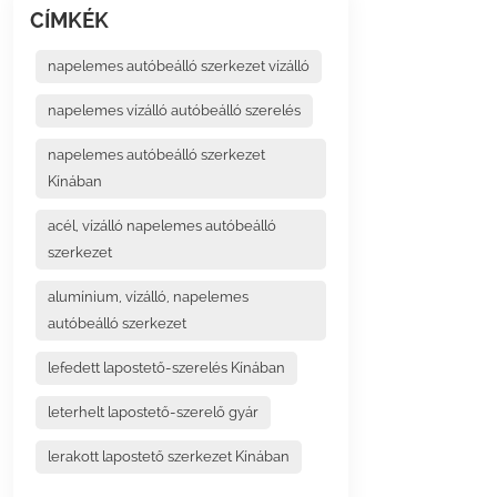
CÍMKÉK
napelemes autóbeálló szerkezet vízálló
napelemes vízálló autóbeálló szerelés
napelemes autóbeálló szerkezet
Kínában
acél, vízálló napelemes autóbeálló
szerkezet
alumínium, vízálló, napelemes
autóbeálló szerkezet
lefedett lapostető-szerelés Kínában
leterhelt lapostető-szerelő gyár
lerakott lapostető szerkezet Kínában