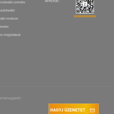
Wechat :
csibeálló szerelés
 autóbeálló
lló rendszer
zerelés
ési megoldások
at támogatott
|
HAGYJ ÜZENETET