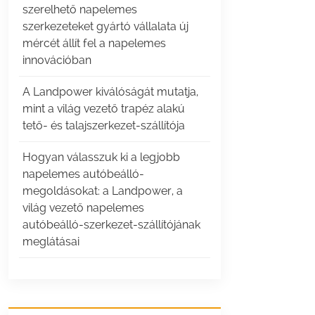
szerelhető napelemes
szerkezeteket gyártó vállalata új
mércét állít fel a napelemes
innovációban
A Landpower kiválóságát mutatja,
mint a világ vezető trapéz alakú
tető- és talajszerkezet-szállítója
Hogyan válasszuk ki a legjobb
napelemes autóbeálló-
megoldásokat: a Landpower, a
világ vezető napelemes
autóbeálló-szerkezet-szállítójának
meglátásai