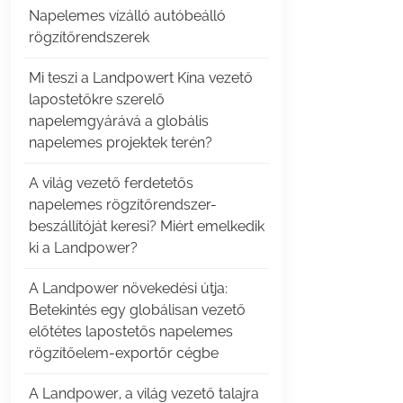
Napelemes vízálló autóbeálló
rögzítőrendszerek
Mi teszi a Landpowert Kína vezető
lapostetőkre szerelő
napelemgyárává a globális
napelemes projektek terén?
A világ vezető ferdetetős
napelemes rögzítőrendszer-
beszállítóját keresi? Miért emelkedik
ki a Landpower?
A Landpower növekedési útja:
Betekintés egy globálisan vezető
előtétes lapostetős napelemes
rögzítőelem-exportőr cégbe
A Landpower, a világ vezető talajra