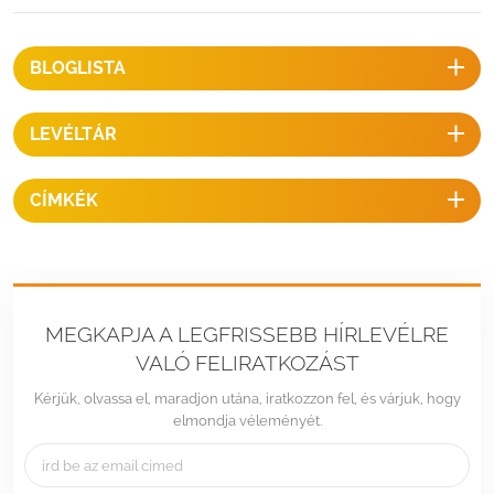
betontömb Single Inline tervezett kocsibeálló szerkezetekTelepítési
bemutató:Jellemzőkl A legköltséghatékonyabb szerkezetekl Nincs
helyszíni hegesztésl Gyors telepítésl Maximalizálja a parkolóhelyetl
BLOGLISTA
Több alapozási lehetőség l Korrózióálló Projekt referencia: A
kocsibeálló felszereléséhez kattintson ide: Solar Carport
LEVÉLTÁR
Structures Napelemes állvány-/szerelő hardvereket tervezünk és
tervezünk konkrét napelemes projektekhez, előfordulhat, hogy az
állványok minden részlete nem szerepel az interneten, ezért kérjük,
CÍMKÉK
ne habozzon kapcsolatba lépni velünk, ha további részleteket
szeretne kapni konkrét projektjeiről. TELEPÍTÉSI VIDEÓ
REFERENCIA:
MEGKAPJA A LEGFRISSEBB HÍRLEVÉLRE
VALÓ FELIRATKOZÁST
Kérjük, olvassa el, maradjon utána, iratkozzon fel, és várjuk, hogy
elmondja véleményét.