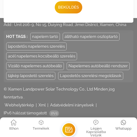
BEKÜLDÉS
Tel :
+86 -592-6212776
Email :
Sales@LandpowerSolar.com
Add : Unit 206-9, No 15, Duiying Road, Jimei District, Xiamen, China
HOT TAGS :
napelem tartó
állítható napelem oszloptartó
lapostetős napelemes szerelés
acél napelemes kocsibeálló szerelés
Vízálló napelemes autóbeálló
Napelemes autóbeálló rendszer
tájkép lapostető szerelés
Lapostetős szerelési megoldások
© Xiamen Landpower Solar Technology Co., Ltd Minden jog
fenntartva .
Webhelytérkép
|
Xml
|
Adatvédelmi irányelvek
|
IPv6 hálózat támogatott
Itthon
Termékek
Lépjen
Whatsapp
Kapcsolatba
Velünk