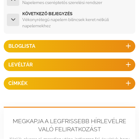
Napelemes cseréptetős szerelési rendszer
KÖVETKEZŐ BEJEGYZÉS
Vékonyrétegű napelem bilincsek keret nélküli
napelemekhez
BLOGLISTA
LEVÉLTÁR
CÍMKÉK
MEGKAPJA A LEGFRISSEBB HÍRLEVÉLRE
VALÓ FELIRATKOZÁST