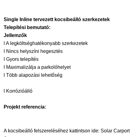
Single Inline tervezett kocsibeálló szerkezetek
Telepítési bemutató:
Jellemzők
l
A legköltséghatékonyabb szerkezetek
l
Nincs helyszíni hegesztés
l
Gyors telepítés
l
Maximalizálja a parkolóhelyet
l
Több alapozási lehetőség
l
Korrózióálló
Projekt referencia:
A kocsibeálló felszereléséhez kattintson ide: Solar Carport