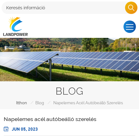
BLOG
/
/
Itthon
Blog
Napelemes Acél Autóbeálló Szerelés
Napelemes acél autóbeálló szerelés
JUN 05, 2023