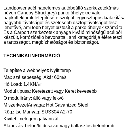
Landpower acél napelemes autóbeálló szerkezetek
(más
néven Canopy Structures) parkolóhelyekre való
napkollektorok telepítésére szolgál, egyoszlopos kialakítása
nagyobb távolságot és szélesebb oszloptávolságot tesz
lehetővé, ami több helyet biztosít a parkolóhelyek számára.
És a Carport szerkezetek anyaga kiváló minőségű acélból
készült, korrózióálló bevonattal, ami kategóriája élére teszi
a tartósságot, megbízhatóságot és biztonságot.
TECHNIKAI INFORMÁCIÓ
Telepítse a webhelyet
: Nyílt terep
Max szélsebesség
: Akár 60m/s
Hó
L
oad: 1,4KN/
㎡
Modul típusa
: Keretezett vagy Keret kevesebb
O modul
irány: álló vagy fekvő
M szerkezet
Anyaga: Hot Gavanized Steel
Rögzítse M
anyag: SUS304 A2-70
Kivitel: melegen galvanizált
Alapozás: beton/földcsavar vagy ballasztos betontömb