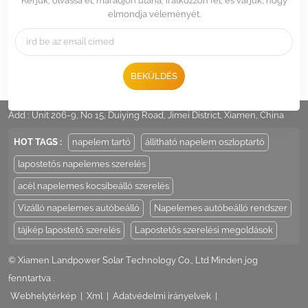
Kérjük, olvassa el, maradjon utána, iratkozzon fel, és várjuk, hogy
elmondja véleményét.
BEKÜLDÉS
Tel :
+86 -592-6212776
Email :
Sales@LandpowerSolar.com
Add : Unit 206-9, No 15, Duiying Road, Jimei District, Xiamen, China
HOT TAGS :
napelem tartó
állítható napelem oszloptartó
lapostetős napelemes szerelés
acél napelemes kocsibeálló szerelés
Vízálló napelemes autóbeálló
Napelemes autóbeálló rendszer
tájkép lapostető szerelés
Lapostetős szerelési megoldások
© Xiamen Landpower Solar Technology Co., Ltd Minden jog
fenntartva .
Webhelytérkép
|
Xml
|
Adatvédelmi irányelvek
|