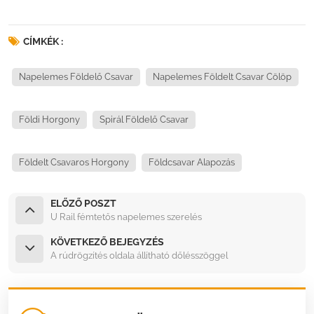
CÍMKÉK :
Napelemes Földelő Csavar
Napelemes Földelt Csavar Cölöp
Földi Horgony
Spirál Földelő Csavar
Földelt Csavaros Horgony
Földcsavar Alapozás
ELŐZŐ POSZT
U Rail fémtetős napelemes szerelés
KÖVETKEZŐ BEJEGYZÉS
A rúdrögzítés oldala állítható dőlésszöggel