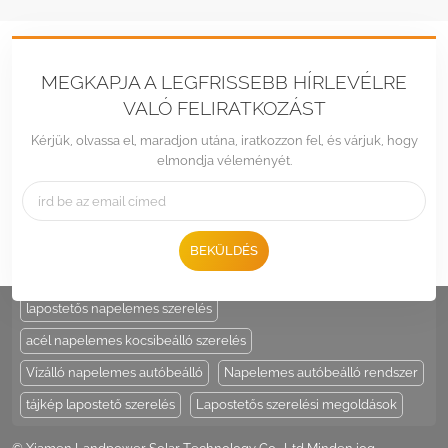
MEGKAPJA A LEGFRISSEBB HÍRLEVÉLRE
VALÓ FELIRATKOZÁST
Kérjük, olvassa el, maradjon utána, iratkozzon fel, és várjuk, hogy
elmondja véleményét.
Tel :
+86 -592-6212776
Email :
Sales@LandpowerSolar.com
Add : Unit 206-9, No 15, Duiying Road, Jimei District, Xiamen, China
BEKÜLDÉS
HOT TAGS :
napelem tartó
állítható napelem oszloptartó
lapostetős napelemes szerelés
acél napelemes kocsibeálló szerelés
Vízálló napelemes autóbeálló
Napelemes autóbeálló rendszer
tájkép lapostető szerelés
Lapostetős szerelési megoldások