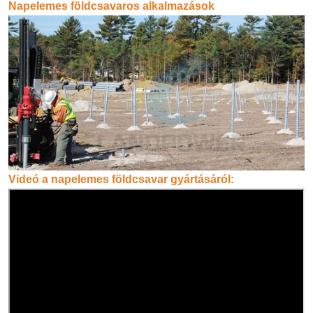
Napelemes földcsavaros alkalmazások
Videó a napelemes földcsavar gyártásáról: