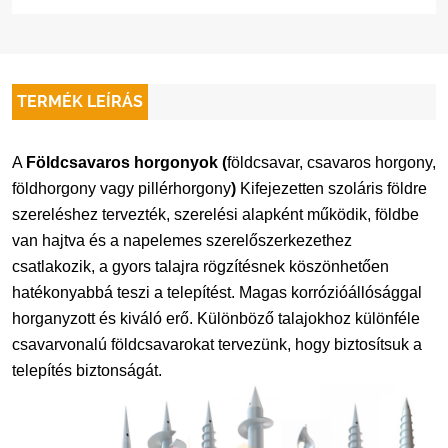
TERMÉK LEÍRÁS
A
Földcsavaros horgonyok (
földcsavar, csavaros horgony,
földhorgony vagy pillérhorgony
)
Kifejezetten szoláris földre
szereléshez tervezték, szerelési alapként működik, földbe
van hajtva és a napelemes szerelőszerkezethez
csatlakozik, a gyors talajra rögzítésnek köszönhetően
hatékonyabbá teszi a telepítést. Magas korrózióállósággal
horganyzott és kiváló erő. Különböző talajokhoz különféle
csavarvonalú földcsavarokat tervezünk, hogy biztosítsuk a
telepítés biztonságát.