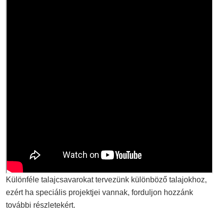
Különféle talajcsavarokat tervezünk különböző talajokhoz,
ezért ha speciális projektjei vannak, forduljon hozzánk
további részletekért.