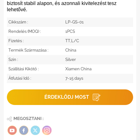
biztosít stabil alapon, és azonnali kivitelezést tesz
lehetővé.
Cikkszám :
LP-GS-01
Rendelés (MOQ) :
1PCS
Fizetés :
TT,L/C
Termék Származása :
China
Szín :
Silver
Szállítási Kikötő :
Xiamen China
Átfutási Idő :
7-15 days
ÉRDEKLŐDJ MOST
MEGOSZTANI :