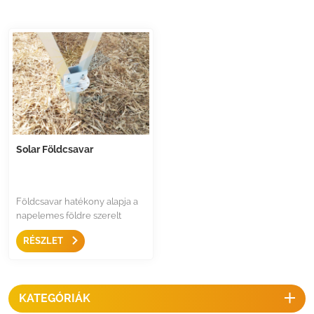
Solar Földcsavar
Földcsavar hatékony alapja a
napelemes földre szerelt
szerkezeteknek, gyors és
RÉSZLET
egyszerű konstrukciókat
biztosít stabil alapon, és
azonnali kivitelezést tesz
lehetővé.
KATEGÓRIÁK