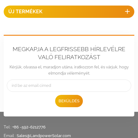
ÚJ TERMÉKEK
MEGKAPJA A LEGFRISSEBB HÍRLEVÉLRE
VALÓ FELIRATKOZÁST
Kérjük, olvassa el, maradjon utána, iratkozzon fel, és várjuk, hogy
elmondja véleményét.
BEKÜLDÉS
Tel :
+86 -592-6212776
Email :
Sales@LandpowerSolar.com