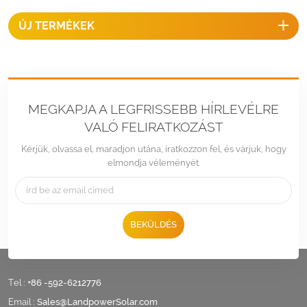
ÚJ TERMÉKEK
MEGKAPJA A LEGFRISSEBB HÍRLEVÉLRE
VALÓ FELIRATKOZÁST
Kérjük, olvassa el, maradjon utána, iratkozzon fel, és várjuk, hogy
elmondja véleményét.
BEKÜLDÉS
Tel :
+86 -592-6212776
Email :
Sales@LandpowerSolar.com