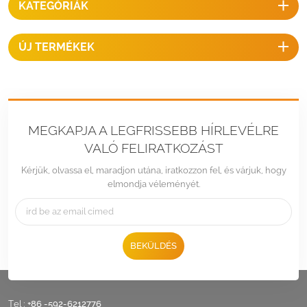
KATEGÓRIÁK
szerelési megoldás aszfalt
zsindelytetőkre.
ÚJ TERMÉKEK
MEGKAPJA A LEGFRISSEBB HÍRLEVÉLRE
VALÓ FELIRATKOZÁST
Kérjük, olvassa el, maradjon utána, iratkozzon fel, és várjuk, hogy
elmondja véleményét.
BEKÜLDÉS
Tel :
+86 -592-6212776