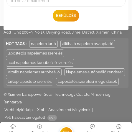
BEKÜLDÉS
Tel :
+86 -592-6212776
Email :
Sales@LandpowerSolar.com
Add : Unit 206-9, No 15, Duiying Road, Jimei District, Xiamen, China
HOT TAGS :
napelem tartó
állítható napelem oszloptartó
lapostetős napelemes szerelés
acél napelemes kocsibeálló szerelés
Vízálló napelemes autóbeálló
Napelemes autóbeálló rendszer
tájkép lapostető szerelés
Lapostetős szerelési megoldások
© Xiamen Landpower Solar Technology Co., Ltd Minden jog
fenntartva .
Webhelytérkép
|
Xml
|
Adatvédelmi irányelvek
|
IPv6 hálózat támogatott