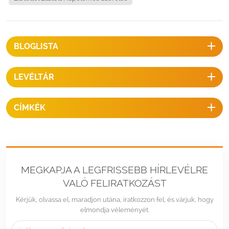
tetőHajlásszög ：5~30 fok (rögzített)Épület magassága：20 mMax
szélsebesség：
BLOGLISTA
LEVÉLTÁR
CÍMKÉK
MEGKAPJA A LEGFRISSEBB HÍRLEVÉLRE
VALÓ FELIRATKOZÁST
Kérjük, olvassa el, maradjon utána, iratkozzon fel, és várjuk, hogy
elmondja véleményét.