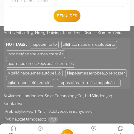
BEKÜLDÉS
Tel :
+86 -592-6212776
Email :
Sales@LandpowerSolar.com
Add : Unit 206-9, No 15, Duiying Road, Jimei District, Xiamen, China
HOT TAGS :
napelem tartó
állítható napelem oszloptartó
lapostetős napelemes szerelés
acél napelemes kocsibeálló szerelés
Vízálló napelemes autóbeálló
Napelemes autóbeálló rendszer
tájkép lapostető szerelés
Lapostetős szerelési megoldások
© Xiamen Landpower Solar Technology Co., Ltd Minden jog
fenntartva .
Webhelytérkép
|
Xml
|
Adatvédelmi irányelvek
|
IPv6 hálózat támogatott