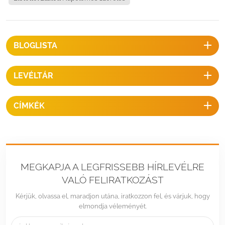
tetőHajlásszög ：5~30 fok (rögzített)Épület magassága：20 mMax
szélsebesség：
BLOGLISTA
LEVÉLTÁR
CÍMKÉK
MEGKAPJA A LEGFRISSEBB HÍRLEVÉLRE
VALÓ FELIRATKOZÁST
Kérjük, olvassa el, maradjon utána, iratkozzon fel, és várjuk, hogy
elmondja véleményét.