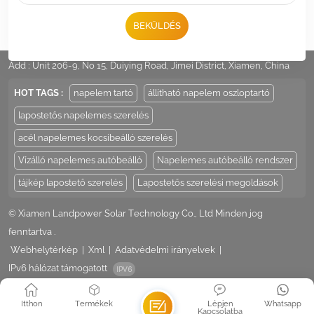
BEKÜLDÉS
Tel :
+86 -592-6212776
Email :
Sales@LandpowerSolar.com
Add : Unit 206-9, No 15, Duiying Road, Jimei District, Xiamen, China
HOT TAGS :
napelem tartó
állítható napelem oszloptartó
lapostetős napelemes szerelés
acél napelemes kocsibeálló szerelés
Vízálló napelemes autóbeálló
Napelemes autóbeálló rendszer
tájkép lapostető szerelés
Lapostetős szerelési megoldások
© Xiamen Landpower Solar Technology Co., Ltd Minden jog
fenntartva .
Webhelytérkép
|
Xml
|
Adatvédelmi irányelvek
|
IPv6 hálózat támogatott
Itthon
Termékek
Lépjen
Whatsapp
Kapcsolatba