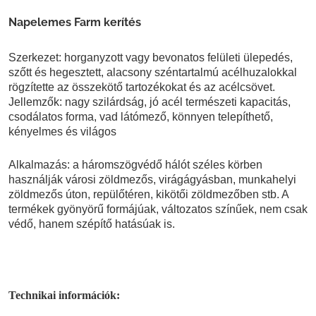
Napelemes Farm kerítés
Szerkezet: horganyzott vagy bevonatos felületi ülepedés,
szőtt és hegesztett, alacsony széntartalmú acélhuzalokkal
rögzítette az összekötő tartozékokat és az acélcsövet.
Jellemzők: nagy szilárdság, jó acél természeti kapacitás,
csodálatos forma, vad látómező, könnyen telepíthető,
kényelmes és világos
Alkalmazás: a háromszögvédő hálót széles körben
használják városi zöldmezős, virágágyásban, munkahelyi
zöldmezős úton, repülőtéren, kikötői zöldmezőben stb. A
termékek gyönyörű formájúak, változatos színűek, nem csak
védő, hanem szépítő hatásúak is.
Technikai információk: