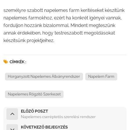
személyre szabott napelemes farm kerítéseket készítünk
napelemes farmokhoz, ezért ha konkrét igényei vannak,
forduljon hozzánk bizalommal. Mindent megteszünk
annak érdekében, hogy testreszabott megoldásokat
készítsünk projektjeihez.
CÍMKÉK :
Horganyzott Napelemes Állványrendszer
Napelem Farm
Napelemes Rögzítő Szerkezet
ELŐZŐ POSZT
Napelemes cseréptetős szerelési rendszer
KÖVETKEZŐ BEJEGYZÉS